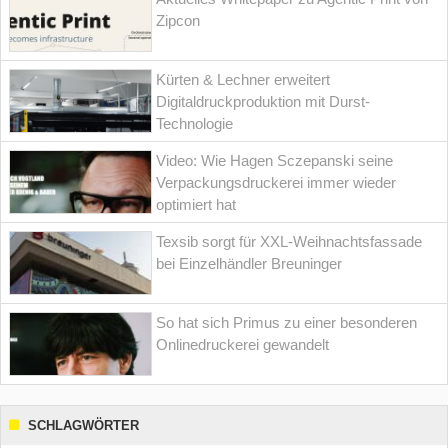
Zipcon
Kürten & Lechner erweitert
Digitaldruckproduktion mit Durst-
Technologie
Video: Wie Hagen Sczepanski seine
Verpackungsdruckerei immer wieder
optimiert hat
Texsib sorgt für XXL-Weihnachtsfassade
bei Einzelhändler Breuninger
So hat sich Primus zu einer besonderen
Onlinedruckerei gewandelt
SCHLAGWÖRTER