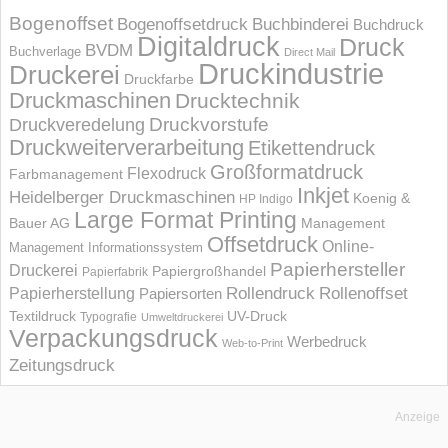
Bogenoffset
Bogenoffsetdruck
Buchbinderei
Buchdruck
Digitaldruck
Druck
BVDM
Buchverlage
Direct Mail
Druckindustrie
Druckerei
Druckfarbe
Druckmaschinen
Drucktechnik
Druckvorstufe
Druckveredelung
Druckweiterverarbeitung
Etikettendruck
Großformatdruck
Flexodruck
Farbmanagement
Inkjet
Heidelberger Druckmaschinen
Koenig &
HP Indigo
Large Format Printing
Bauer AG
Management
Offsetdruck
Online-
Management Informations­system
Papierhersteller
Druckerei
Papiergroßhandel
Papierfabrik
Rollendruck
Rollenoffset
Papierherstellung
Papiersorten
UV-Druck
Textildruck
Typografie
Umweltdruckerei
Verpackungsdruck
Werbedruck
Web-to-Print
Zeitungsdruck
Anzeige