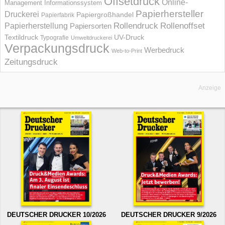
Offsetdruck
Online-
Management Informations­system
Papierhersteller
Druckerei
Papiergroßhandel
Papierfabrik
Rollendruck
Rollenoffset
Papierherstellung
Papiersorten
UV-Druck
Textildruck
Typografie
Umweltdruckerei
Verpackungsdruck
Werbedruck
Web-to-Print
Zeitungsdruck
Anzeige
DEUTSCHER DRUCKER 10/2026
DEUTSCHER DRUCKER 9/2026