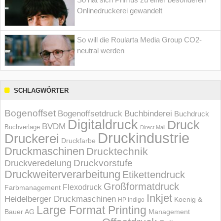
Onlinedruckerei gewandelt
So will die Roularta Media Group CO2-
neutral werden
SCHLAGWÖRTER
Bogenoffset
Bogenoffsetdruck
Buchbinderei
Buchdruck
Digitaldruck
Druck
BVDM
Buchverlage
Direct Mail
Druckindustrie
Druckerei
Druckfarbe
Druckmaschinen
Drucktechnik
Druckvorstufe
Druckveredelung
Druckweiterverarbeitung
Etikettendruck
Großformatdruck
Flexodruck
Farbmanagement
Inkjet
Heidelberger Druckmaschinen
Koenig &
HP Indigo
Large Format Printing
Bauer AG
Management