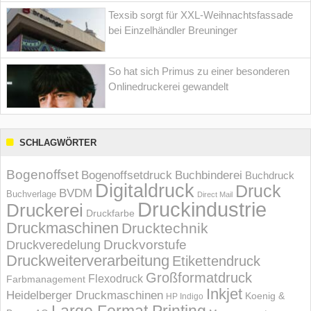
Texsib sorgt für XXL-Weihnachtsfassade
bei Einzelhändler Breuninger
So hat sich Primus zu einer besonderen
Onlinedruckerei gewandelt
SCHLAGWÖRTER
Bogenoffset
Bogenoffsetdruck
Buchbinderei
Buchdruck
Digitaldruck
Druck
BVDM
Buchverlage
Direct Mail
Druckindustrie
Druckerei
Druckfarbe
Druckmaschinen
Drucktechnik
Druckvorstufe
Druckveredelung
Druckweiterverarbeitung
Etikettendruck
Großformatdruck
Flexodruck
Farbmanagement
Inkjet
Heidelberger Druckmaschinen
Koenig &
HP Indigo