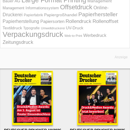
Large Format Printing
Bauer AG
Management
Offsetdruck
Online-
Management Informations­system
Papierhersteller
Druckerei
Papiergroßhandel
Papierfabrik
Rollendruck
Rollenoffset
Papierherstellung
Papiersorten
UV-Druck
Textildruck
Typografie
Umweltdruckerei
Verpackungsdruck
Werbedruck
Web-to-Print
Zeitungsdruck
Anzeige