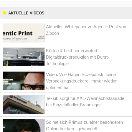
AKTUELLE VIDEOS
Aktuelles Whitepaper zu Agentic Print von
Zipcon
Kürten & Lechner erweitert
Digitaldruckproduktion mit Durst-
Technologie
Video: Wie Hagen Sczepanski seine
Verpackungsdruckerei immer wieder
optimiert hat
Texsib sorgt für XXL-Weihnachtsfassade
bei Einzelhändler Breuninger
So hat sich Primus zu einer besonderen
Onlinedruckerei gewandelt