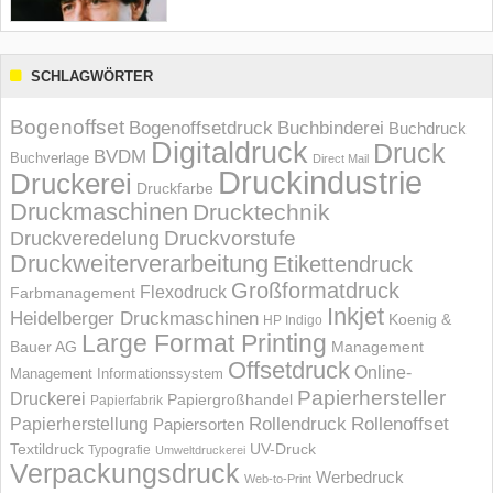
SCHLAGWÖRTER
Bogenoffset
Bogenoffsetdruck
Buchbinderei
Buchdruck
Digitaldruck
Druck
BVDM
Buchverlage
Direct Mail
Druckindustrie
Druckerei
Druckfarbe
Druckmaschinen
Drucktechnik
Druckvorstufe
Druckveredelung
Druckweiterverarbeitung
Etikettendruck
Großformatdruck
Flexodruck
Farbmanagement
Inkjet
Heidelberger Druckmaschinen
Koenig &
HP Indigo
Large Format Printing
Bauer AG
Management
Offsetdruck
Online-
Management Informations­system
Papierhersteller
Druckerei
Papiergroßhandel
Papierfabrik
Rollendruck
Rollenoffset
Papierherstellung
Papiersorten
UV-Druck
Textildruck
Typografie
Umweltdruckerei
Verpackungsdruck
Werbedruck
Web-to-Print