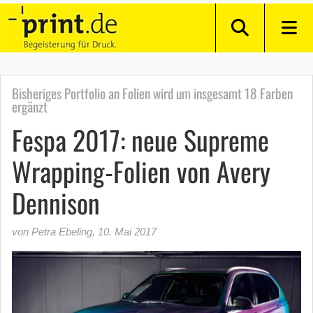
Bisheriges Portfolio an Folien wird um insgesamt 18 Farben
ergänzt
Fespa 2017: neue Supreme
Wrapping-Folien von Avery
Dennison
von Petra Ebeling
,
10. Mai 2017