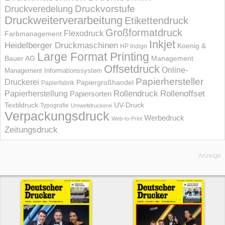
Druckvorstufe
Druckveredelung
Druckweiterverarbeitung
Etikettendruck
Großformatdruck
Flexodruck
Farbmanagement
Inkjet
Heidelberger Druckmaschinen
Koenig &
HP Indigo
Large Format Printing
Bauer AG
Management
Offsetdruck
Online-
Management Informations­system
Papierhersteller
Druckerei
Papiergroßhandel
Papierfabrik
Rollendruck
Rollenoffset
Papierherstellung
Papiersorten
UV-Druck
Textildruck
Typografie
Umweltdruckerei
Verpackungsdruck
Werbedruck
Web-to-Print
Zeitungsdruck
Anzeige