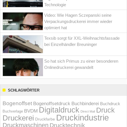
Technologie
Video: Wie Hagen Sczepanski seine
Verpackungsdruckerei immer wieder
optimiert hat
Texsib sorgt für XXL-Weihnachtsfassade
bei Einzelhändler Breuninger
So hat sich Primus zu einer besonderen
Onlinedruckerei gewandelt
SCHLAGWÖRTER
Bogenoffset
Bogenoffsetdruck
Buchbinderei
Buchdruck
Digitaldruck
Druck
BVDM
Buchverlage
Direct Mail
Druckindustrie
Druckerei
Druckfarbe
Druckmaschinen
Drucktechnik