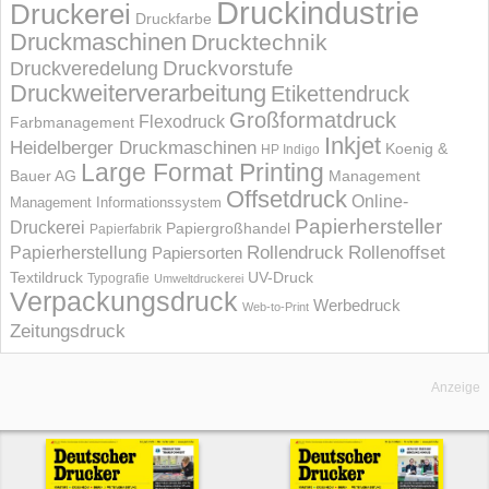
Druckindustrie
Druckerei
Druckfarbe
Druckmaschinen
Drucktechnik
Druckvorstufe
Druckveredelung
Druckweiterverarbeitung
Etikettendruck
Großformatdruck
Flexodruck
Farbmanagement
Inkjet
Heidelberger Druckmaschinen
Koenig &
HP Indigo
Large Format Printing
Bauer AG
Management
Offsetdruck
Online-
Management Informations­system
Papierhersteller
Druckerei
Papiergroßhandel
Papierfabrik
Rollendruck
Rollenoffset
Papierherstellung
Papiersorten
UV-Druck
Textildruck
Typografie
Umweltdruckerei
Verpackungsdruck
Werbedruck
Web-to-Print
Zeitungsdruck
Anzeige