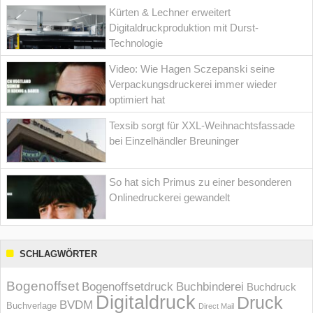
Kürten & Lechner erweitert
Digitaldruckproduktion mit Durst-
Technologie
Video: Wie Hagen Sczepanski seine
Verpackungsdruckerei immer wieder
optimiert hat
Texsib sorgt für XXL-Weihnachtsfassade
bei Einzelhändler Breuninger
So hat sich Primus zu einer besonderen
Onlinedruckerei gewandelt
SCHLAGWÖRTER
Bogenoffset
Bogenoffsetdruck
Buchbinderei
Buchdruck
Digitaldruck
Druck
BVDM
Buchverlage
Direct Mail