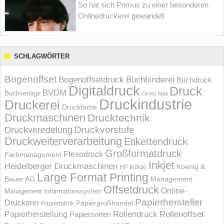
So hat sich Primus zu einer besonderen
Onlinedruckerei gewandelt
SCHLAGWÖRTER
Bogenoffset
Bogenoffsetdruck
Buchbinderei
Buchdruck
Digitaldruck
Druck
BVDM
Buchverlage
Direct Mail
Druckindustrie
Druckerei
Druckfarbe
Druckmaschinen
Drucktechnik
Druckvorstufe
Druckveredelung
Druckweiterverarbeitung
Etikettendruck
Großformatdruck
Flexodruck
Farbmanagement
Inkjet
Heidelberger Druckmaschinen
Koenig &
HP Indigo
Large Format Printing
Bauer AG
Management
Offsetdruck
Online-
Management Informations­system
Papierhersteller
Druckerei
Papiergroßhandel
Papierfabrik
Rollendruck
Rollenoffset
Papierherstellung
Papiersorten