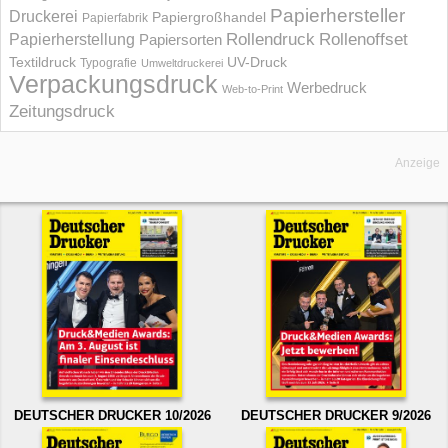
Papierhersteller
Druckerei
Papiergroßhandel
Papierfabrik
Rollendruck
Rollenoffset
Papierherstellung
Papiersorten
UV-Druck
Textildruck
Typografie
Umweltdruckerei
Verpackungsdruck
Werbedruck
Web-to-Print
Zeitungsdruck
Anzeige
DEUTSCHER DRUCKER 10/2026
DEUTSCHER DRUCKER 9/2026