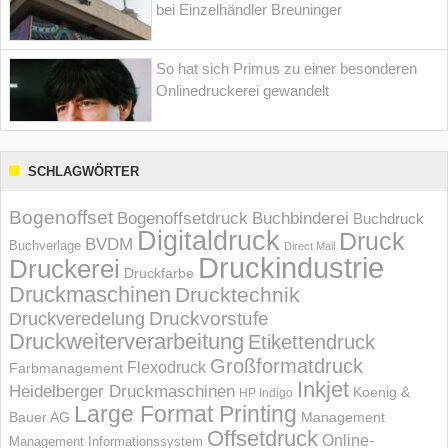
bei Einzelhändler Breuninger
So hat sich Primus zu einer besonderen
Onlinedruckerei gewandelt
SCHLAGWÖRTER
Bogenoffset
Bogenoffsetdruck
Buchbinderei
Buchdruck
Digitaldruck
Druck
BVDM
Buchverlage
Direct Mail
Druckindustrie
Druckerei
Druckfarbe
Druckmaschinen
Drucktechnik
Druckvorstufe
Druckveredelung
Druckweiterverarbeitung
Etikettendruck
Großformatdruck
Flexodruck
Farbmanagement
Inkjet
Heidelberger Druckmaschinen
Koenig &
HP Indigo
Large Format Printing
Bauer AG
Management
Offsetdruck
Online-
Management Informations­system