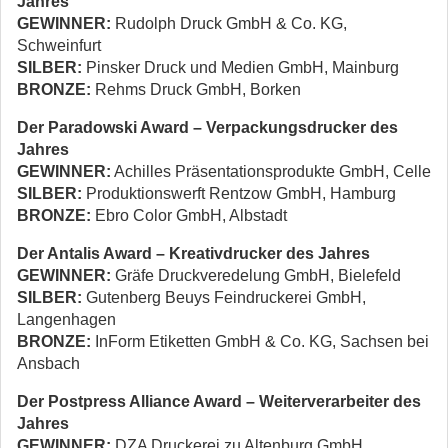
Jahres
GEWINNER:
Rudolph Druck GmbH & Co. KG,
Schweinfurt
SILBER:
Pinsker Druck und Medien GmbH, Mainburg
BRONZE:
Rehms Druck GmbH, Borken
Der Paradowski Award – Verpackungs­drucker des
Jahres
GEWINNER:
Achilles Präsentationsprodukte GmbH, Celle
SILBER:
Produktionswerft Rentzow GmbH, Hamburg
BRONZE:
Ebro Color GmbH, Albstadt
Der Antalis Award – Kreativdrucker des Jahres
GEWINNER:
Gräfe Druckveredelung GmbH, Bielefeld
SILBER:
Gutenberg Beuys Feindruckerei GmbH,
Langenhagen
BRONZE:
InForm Etiketten GmbH & Co. KG, Sachsen bei
Ansbach
Der Postpress Alliance Award – Weiterverarbeiter des
Jahres
GEWINNER:
DZA Druckerei zu Altenburg GmbH,