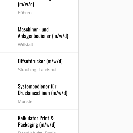
(m/w/d)
Föhren
Maschinen- und
Anlagenbediener (m/w/d)
Willstätt
Offsetdrucker (m/w/d)
Straubing, Landshut
Systembediener für
Druckmaschinen (m/w/d)
Münster
Kalkulator Print &
Packaging (m/w/d)