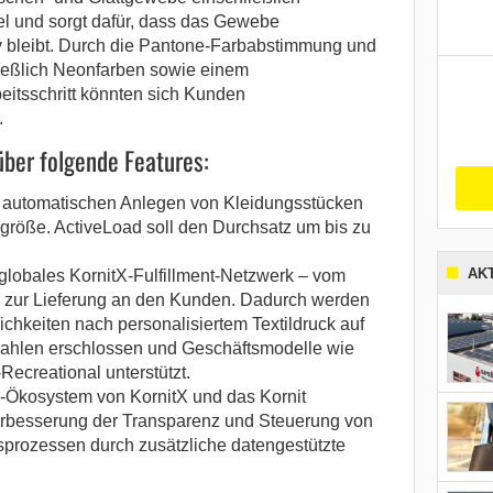
l und sorgt dafür, dass das Gewebe
v bleibt. Durch die Pantone-Farbabstimmung und
ießlich Neonfarben sowie einem
eitsschritt könnten sich Kunden
.
über folgende Features:
 automatischen Anlegen von Kleidungsstücken
größe. ActiveLoad soll den Durchsatz um bis zu
AK
 globales KornitX-Fulfillment-Netzwerk – vom
s zur Lieferung an den Kunden. Dadurch werden
hkeiten nach personalisiertem Textildruck auf
kzahlen erschlossen und Geschäftsmodelle wie
-Recreational unterstützt.
w-Ökosystem von KornitX und das Kornit
rbesserung der Transparenz und Steuerung von
sprozessen durch zusätzliche datengestützte