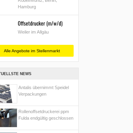
Röbel/Müritz, Berlin,
Hamburg
Offsetdrucker (m/w/d)
Weiler im Allgäu
Alle Angebote im Stellenmarkt
TUELLSTE NEWS
Antalis übernimmt Speidel
Verpackungen
Rollenoffsetdruckerei ppm
Fulda endgültig geschlossen