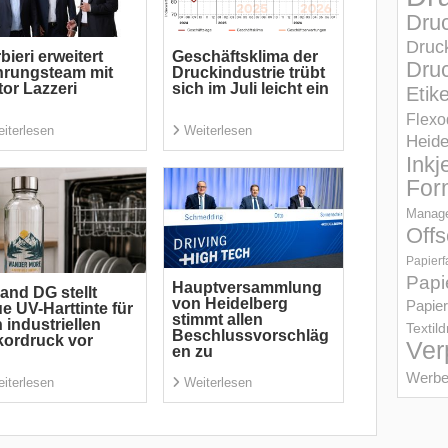
Dru
Druc
bieri erweitert
Geschäftsklima der
Druc
hrungsteam mit
Druckindustrie trübt
tor Lazzeri
sich im Juli leicht ein
Etik
Flexo
iterlesen
Weiterlesen
Heid
Inkj
For
Manage
Offs
Papierf
Papi
Hauptversammlung
and DG stellt
von Heidelberg
Papier
e UV-Harttinte für
stimmt allen
 industriellen
Textil
Beschlussvorschläg
ordruck vor
Ver
en zu
Werbe
iterlesen
Weiterlesen