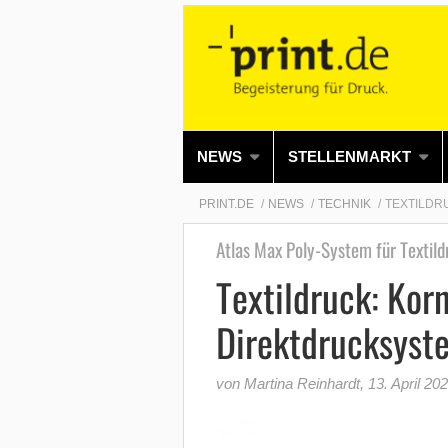
NEWS
STELLENMARKT
PRINT.DE
NEWS
TECHNIK
TEXTILDR
Atlas Max Poly-System für Textil
Textildruck: Kor
Direktdrucksyst
von Martina Reinhardt
,
13. April 20