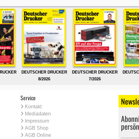
DRUCKER
DEUTSCHER DRUCKER
DEUTSCHER DRUCKER
DEUTSC
8/2026
7/2026
Service
Newsle
Kontakt
Mediadaten
Abonni
Impressum
persön
AGB Shop
AGB Online