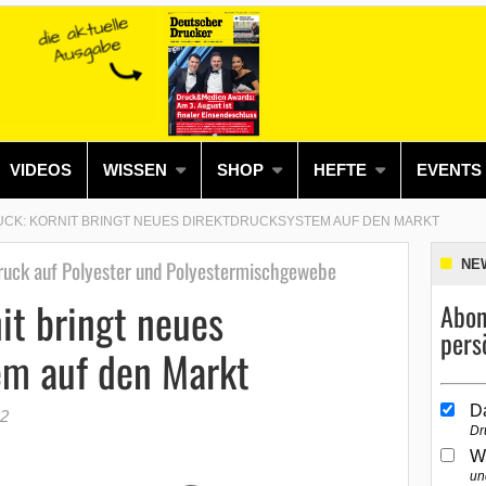
VIDEOS
WISSEN
SHOP
HEFTE
EVENTS
UCK: KORNIT BRINGT NEUES DIREKTDRUCKSYSTEM AUF DEN MARKT
druck auf Polyester und Polyestermischgewebe
NE
nit bringt neues
Abon
pers
em auf den Markt
D
22
Dr
W
un