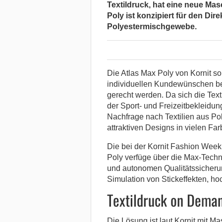
Textildruck, hat eine neue Mas
Poly ist konzipiert für den Dir
Polyestermischgewebe.
Die Atlas Max Poly von Kornit so
individuellen Kundewünschen be
gerecht werden. Da sich die Texti
der Sport- und Freizeitbekleidu
Nachfrage nach Textilien aus P
attraktiven Designs in vielen Far
Die bei der Kornit Fashion Week 
Poly verfüge über die Max-Techn
und autonomen Qualitätssicheru
Simulation von Stickeffekten, ho
Textildruck on Dema
Die Lösung ist laut Kornit mit M