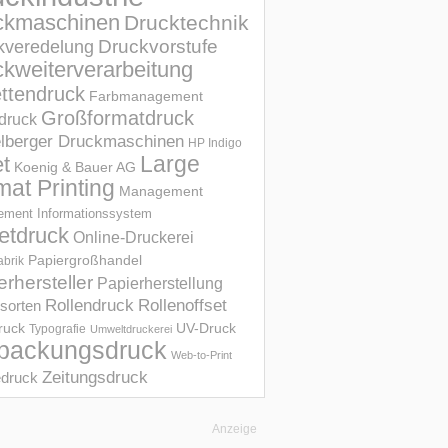
ckmaschinen
Drucktechnik
Druckvorstufe
kveredelung
kweiterverarbeitung
ettendruck
Farbmanagement
Großformatdruck
druck
elberger Druckmaschinen
HP Indigo
et
Large
Koenig & Bauer AG
mat Printing
Management
ment Informations­system
etdruck
Online-Druckerei
Papiergroßhandel
abrik
erhersteller
Papierherstellung
Rollendruck
Rollenoffset
sorten
UV-Druck
druck
Typografie
Umweltdruckerei
packungsdruck
Web-to-Print
Zeitungsdruck
druck
Anzeige