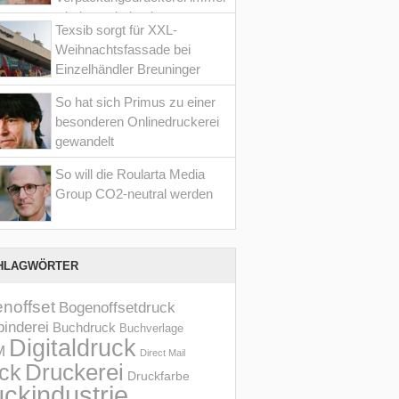
wieder optimiert hat
Texsib sorgt für XXL-
Weihnachtsfassade bei
Einzelhändler Breuninger
So hat sich Primus zu einer
besonderen Onlinedruckerei
gewandelt
So will die Roularta Media
Group CO2-neutral werden
HLAGWÖRTER
noffset
Bogenoffsetdruck
inderei
Buchdruck
Buchverlage
Digitaldruck
M
Direct Mail
Druckerei
ck
Druckfarbe
ckindustrie