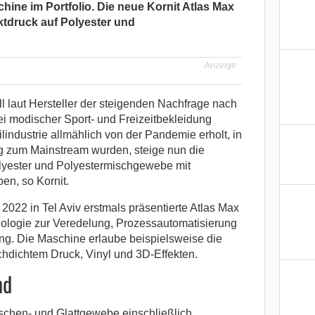
chine im Portfolio. Die neue Kornit Atlas Max
ektdruck auf Polyester und
Anzeige
ll laut Hersteller der steigenden Nachfrage nach
i modischer Sport- und Freizeitbekleidung
lindustrie allmählich von der Pandemie erholt, in
ng zum Mainstream wurden, steige nun die
olyester und Polyestermischgewebe mit
ben, so Kornit.
2022 in Tel Aviv erstmals präsentierte Atlas Max
ologie zur Veredelung, Prozessautomatisierung
ng. Die Maschine erlaube beispielsweise die
chdichtem Druck, Vinyl und 3D-Effekten.
nd
aschen- und Glattgewebe einschließlich