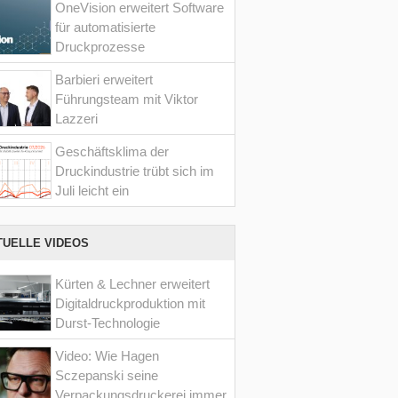
OneVision erweitert Software
für automatisierte
Druckprozesse
Barbieri erweitert
Führungsteam mit Viktor
Lazzeri
Geschäftsklima der
Druckindustrie trübt sich im
Juli leicht ein
TUELLE VIDEOS
Kürten & Lechner erweitert
Digitaldruckproduktion mit
Durst-Technologie
Video: Wie Hagen
Sczepanski seine
Verpackungsdruckerei immer