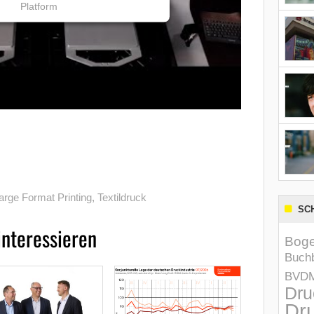
Platform
arge Format Printing
,
Textildruck
SC
interessieren
Boge
Buchb
BVD
Dru
Dru