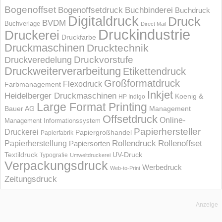
Bogenoffset
Bogenoffsetdruck
Buchbinderei
Buchdruck
Digitaldruck
Druck
BVDM
Buchverlage
Direct Mail
Druckindustrie
Druckerei
Druckfarbe
Druckmaschinen
Drucktechnik
Druckvorstufe
Druckveredelung
Druckweiterverarbeitung
Etikettendruck
Großformatdruck
Flexodruck
Farbmanagement
Inkjet
Heidelberger Druckmaschinen
Koenig &
HP Indigo
Large Format Printing
Bauer AG
Management
Offsetdruck
Online-
Management Informations­system
Papierhersteller
Druckerei
Papiergroßhandel
Papierfabrik
Rollendruck
Rollenoffset
Papierherstellung
Papiersorten
UV-Druck
Textildruck
Typografie
Umweltdruckerei
Verpackungsdruck
Werbedruck
Web-to-Print
Zeitungsdruck
Anzeige