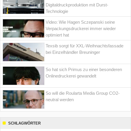
Digitaldruckproduktion mit Durst-
Technologie
Video: Wie Hagen Sczepanski seine
Verpackungsdruckerei immer wieder
optimiert hat
Texsib sorgt für XXL-Weihnachtsfassade
bei Einzelhändler Breuninger
So hat sich Primus zu einer besonderen
Onlinedruckerei gewandelt
So will die Roularta Media Group CO2-
neutral werden
SCHLAGWÖRTER