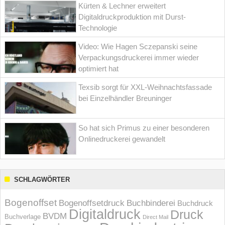
Kürten & Lechner erweitert
Digitaldruckproduktion mit Durst-
Technologie
Video: Wie Hagen Sczepanski seine
Verpackungsdruckerei immer wieder
optimiert hat
Texsib sorgt für XXL-Weihnachtsfassade
bei Einzelhändler Breuninger
So hat sich Primus zu einer besonderen
Onlinedruckerei gewandelt
SCHLAGWÖRTER
Bogenoffset
Bogenoffsetdruck
Buchbinderei
Buchdruck
Digitaldruck
Druck
BVDM
Buchverlage
Direct Mail