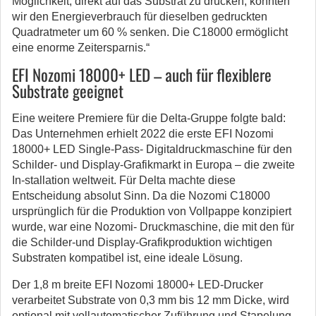
Möglichkeit, direkt auf das Substrat zu drucken, konnten
wir den Energieverbrauch für dieselben gedruckten
Quadratmeter um 60 % senken. Die C18000 ermöglicht
eine enorme Zeitersparnis.“
EFI Nozomi 18000+ LED – auch für flexiblere
Substrate geeignet
Eine weitere Premiere für die Delta-Gruppe folgte bald:
Das Unternehmen erhielt 2022 die erste EFI Nozomi
18000+ LED Single-Pass- Digitaldruckmaschine für den
Schilder- und Display-Grafikmarkt in Europa – die zweite
In-stallation weltweit. Für Delta machte diese
Entscheidung absolut Sinn. Da die Nozomi C18000
ursprünglich für die Produktion von Vollpappe konzipiert
wurde, war eine Nozomi- Druckmaschine, die mit den für
die Schilder-und Display-Grafikproduktion wichtigen
Substraten kompatibel ist, eine ideale Lösung.
Der 1,8 m breite EFI Nozomi 18000+ LED-Drucker
verarbeitet Substrate von 0,3 mm bis 12 mm Dicke, wird
optional mit vollautomatischer Zuführung und Stapelung