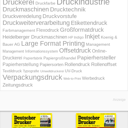
Druckindustrie
Druckerei
Druckfarbe
Druckmaschinen
Drucktechnik
Druckvorstufe
Druckveredelung
Druckweiterverarbeitung
Etikettendruck
Großformatdruck
Flexodruck
Farbmanagement
Inkjet
Heidelberger Druckmaschinen
Koenig &
HP Indigo
Large Format Printing
Bauer AG
Management
Offsetdruck
Online-
Management Informations­system
Papierhersteller
Druckerei
Papiergroßhandel
Papierfabrik
Rollendruck
Rollenoffset
Papierherstellung
Papiersorten
UV-Druck
Textildruck
Typografie
Umweltdruckerei
Verpackungsdruck
Werbedruck
Web-to-Print
Zeitungsdruck
Anzeige