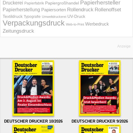
Papierhersteller
Druckerei
Papiergroßhandel
Papierfabrik
Rollendruck
Rollenoffset
Papierherstellung
Papiersorten
UV-Druck
Textildruck
Typografie
Umweltdruckerei
Verpackungsdruck
Werbedruck
Web-to-Print
Zeitungsdruck
Anzeige
DEUTSCHER DRUCKER 10/2026
DEUTSCHER DRUCKER 9/2026