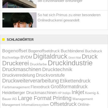
bei Einzelhändler Breuninger
So hat sich Primus zu einer besonderen
Onlinedruckerei gewandelt
SCHLAGWÖRTER
Bogenoffset
Bogenoffsetdruck
Buchbinderei
Buchdruck
Digitaldruck
Druck
BVDM
Buchverlage
Direct Mail
Druckindustrie
Druckerei
Druckfarbe
Druckmaschinen
Drucktechnik
Druckvorstufe
Druckveredelung
Druckweiterverarbeitung
Etikettendruck
Großformatdruck
Flexodruck
Farbmanagement
Inkjet
Heidelberger Druckmaschinen
Koenig &
HP Indigo
Large Format Printing
Bauer AG
Management
Offsetdruck
Online-
Management Informations­system