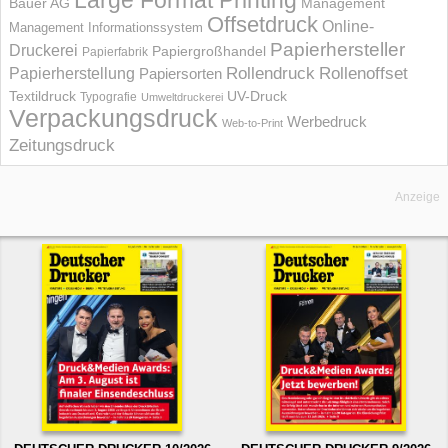
Large Format Printing
Bauer AG
Management
Offsetdruck
Online-
Management Informations­system
Papierhersteller
Druckerei
Papiergroßhandel
Papierfabrik
Rollendruck
Rollenoffset
Papierherstellung
Papiersorten
UV-Druck
Textildruck
Typografie
Umweltdruckerei
Verpackungsdruck
Werbedruck
Web-to-Print
Zeitungsdruck
Anzeige