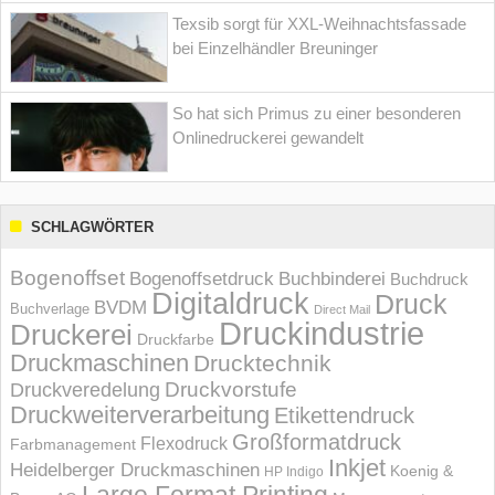
Texsib sorgt für XXL-Weihnachtsfassade
bei Einzelhändler Breuninger
So hat sich Primus zu einer besonderen
Onlinedruckerei gewandelt
SCHLAGWÖRTER
Bogenoffset
Bogenoffsetdruck
Buchbinderei
Buchdruck
Digitaldruck
Druck
BVDM
Buchverlage
Direct Mail
Druckindustrie
Druckerei
Druckfarbe
Druckmaschinen
Drucktechnik
Druckvorstufe
Druckveredelung
Druckweiterverarbeitung
Etikettendruck
Großformatdruck
Flexodruck
Farbmanagement
Inkjet
Heidelberger Druckmaschinen
Koenig &
HP Indigo