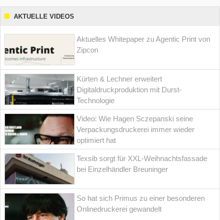
AKTUELLE VIDEOS
Aktuelles Whitepaper zu Agentic Print von
Zipcon
Kürten & Lechner erweitert
Digitaldruckproduktion mit Durst-
Technologie
Video: Wie Hagen Sczepanski seine
Verpackungsdruckerei immer wieder
optimiert hat
Texsib sorgt für XXL-Weihnachtsfassade
bei Einzelhändler Breuninger
So hat sich Primus zu einer besonderen
Onlinedruckerei gewandelt