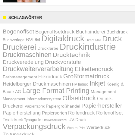
SCHLAGWÖRTER
Bogenoffset
Bogenoffsetdruck
Buchbinderei
Buchdruck
Digitaldruck
Druck
BVDM
Buchverlage
Direct Mail
Druckindustrie
Druckerei
Druckfarbe
Druckmaschinen
Drucktechnik
Druckvorstufe
Druckveredelung
Druckweiterverarbeitung
Etikettendruck
Großformatdruck
Flexodruck
Farbmanagement
Inkjet
Heidelberger Druckmaschinen
Koenig &
HP Indigo
Large Format Printing
Bauer AG
Management
Offsetdruck
Online-
Management Informations­system
Papierhersteller
Druckerei
Papiergroßhandel
Papierfabrik
Rollendruck
Rollenoffset
Papierherstellung
Papiersorten
UV-Druck
Textildruck
Typografie
Umweltdruckerei
Verpackungsdruck
Werbedruck
Web-to-Print
Zeitungsdruck