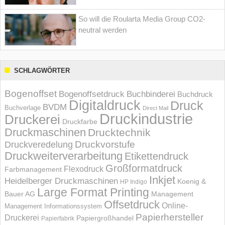
So will die Roularta Media Group CO2-
neutral werden
SCHLAGWÖRTER
Bogenoffset
Bogenoffsetdruck
Buchbinderei
Buchdruck
Digitaldruck
Druck
BVDM
Buchverlage
Direct Mail
Druckindustrie
Druckerei
Druckfarbe
Druckmaschinen
Drucktechnik
Druckvorstufe
Druckveredelung
Druckweiterverarbeitung
Etikettendruck
Großformatdruck
Flexodruck
Farbmanagement
Inkjet
Heidelberger Druckmaschinen
Koenig &
HP Indigo
Large Format Printing
Bauer AG
Management
Offsetdruck
Online-
Management Informations­system
Papierhersteller
Druckerei
Papiergroßhandel
Papierfabrik