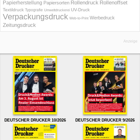
Rollendruck
Rollenoffset
Papierherstellung
Papiersorten
UV-Druck
Textildruck
Typografie
Umweltdruckerei
Verpackungsdruck
Werbedruck
Web-to-Print
Zeitungsdruck
Anzeige
DEUTSCHER DRUCKER 10/2026
DEUTSCHER DRUCKER 9/2026