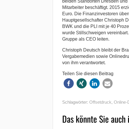
beiden Standorten Dresden und 
Mitarbeiter beschäftigt. 2015 er
Euro. Die Finanzinvestoren über
Hauptgesellschafter Christoph D
BWK und die PLI mit je 40 Proz
wurde Stillschweigen vereinbart
Gruppe als CEO leiten.
Christoph Deutsch bleibt der Br
Vergabemedien sowie Onlinedruc
von ihm verantwortet.
Teilen Sie diesen Beitrag
Schlagwörter:
Offsetdruck
,
Online-
Das könnte Sie auch 