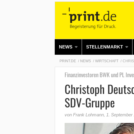
NEWS
STELLENMARKT
PRINT.DE
NEWS
WIRTSCHAFT
CHRIS
Finanzinvestoren BWK und PL Inve
Christoph Deutsc
SDV-Gruppe
von Frank Lohmann
,
1. September