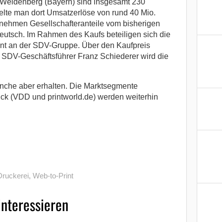
Weidenberg (Bayern) sind insgesamt 230
zielte man dort Umsatzerlöse von rund 40 Mio.
nehmen Gesellschafteranteile vom bisherigen
eutsch. Im Rahmen des Kaufs beteiligen sich die
ent an der SDV-Gruppe. Über den Kaufpreis
. SDV-Geschäftsführer Franz Schiederer wird die
anche aber erhalten. Die Marktsegmente
k (VDD und printworld.de) werden weiterhin
Druckerei
,
Web-to-Print
interessieren