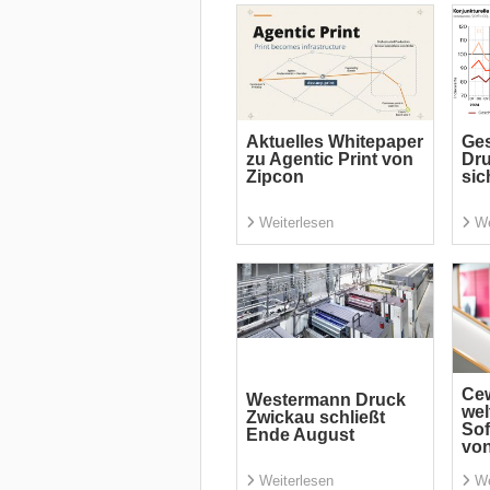
Aktuelles Whitepaper
Ges
zu Agentic Print von
Dru
Zipcon
sic
Weiterlesen
We
Ce
Westermann Druck
wel
Zwickau schließt
Sof
Ende August
von
Weiterlesen
We