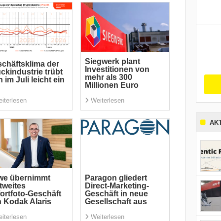
Siegwerk plant
chäftsklima der
Investitionen von
ckindustrie trübt
mehr als 300
h im Juli leicht ein
Millionen Euro
iterlesen
Weiterlesen
AK
we übernimmt
Paragon gliedert
tweites
Direct-Marketing-
ortfoto-Geschäft
Geschäft in neue
 Kodak Alaris
Gesellschaft aus
iterlesen
Weiterlesen