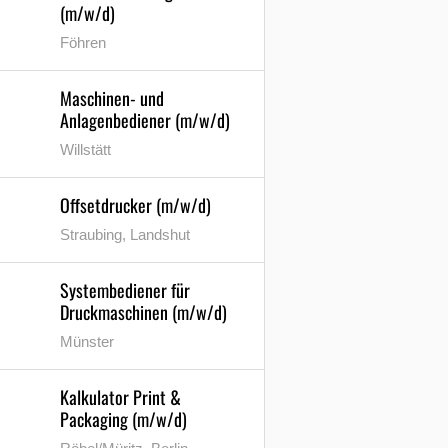
(m/w/d)
Föhren
Maschinen- und
Anlagenbediener (m/w/d)
Willstätt
Offsetdrucker (m/w/d)
Straubing, Landshut
Systembediener für
Druckmaschinen (m/w/d)
Münster
Kalkulator Print &
Packaging (m/w/d)