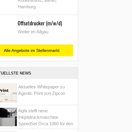
Röbel/Müritz, Berlin,
Hamburg
Offsetdrucker (m/w/d)
Weiler im Allgäu
Alle Angebote im Stellenmarkt
TUELLSTE NEWS
Aktuelles Whitepaper zu
Agentic Print von Zipcon
Agfa stellt neue
Inkjetdruckmaschine
SpeedSet Orca 1060 für den
Verpackungsdruck vor