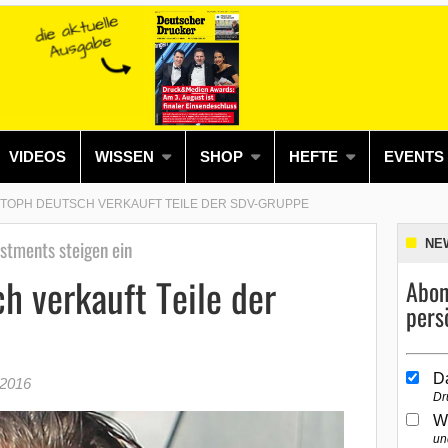
VIDEOS
WISSEN
SHOP
HEFTE
EVENTS
TOPH DEUTSCH VERKAUFT TEILE DER SDV-GRUPPE
stments steigen ein
NE
h verkauft Teile der
Abon
pers
D
 2016
Dr
W
un