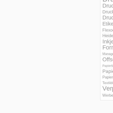
Dru
Druc
Druc
Etik
Flexo
Heid
Inkj
For
Manage
Offs
Papierf
Papi
Papier
Textil
Ver
Werbe