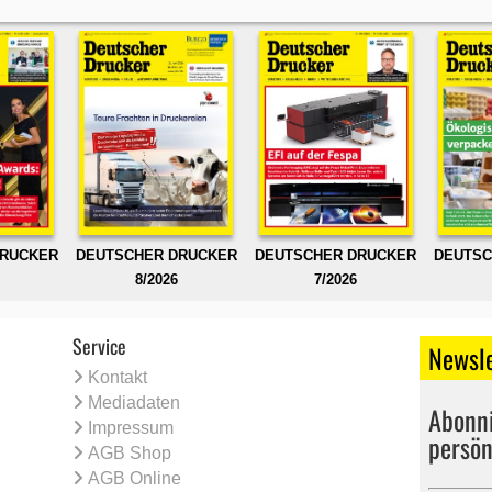
DRUCKER
DEUTSCHER DRUCKER
DEUTSCHER DRUCKER
DEUTSC
8/2026
7/2026
Service
Newsle
Kontakt
Mediadaten
Abonni
Impressum
persön
AGB Shop
AGB Online