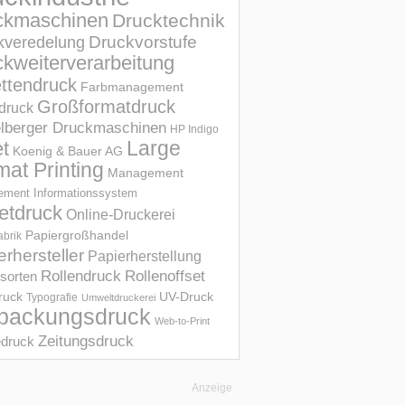
ckmaschinen
Drucktechnik
Druckvorstufe
kveredelung
kweiterverarbeitung
ettendruck
Farbmanagement
Großformatdruck
druck
elberger Druckmaschinen
HP Indigo
et
Large
Koenig & Bauer AG
mat Printing
Management
ment Informations­system
etdruck
Online-Druckerei
Papiergroßhandel
abrik
erhersteller
Papierherstellung
Rollendruck
Rollenoffset
sorten
UV-Druck
druck
Typografie
Umweltdruckerei
packungsdruck
Web-to-Print
Zeitungsdruck
druck
Anzeige