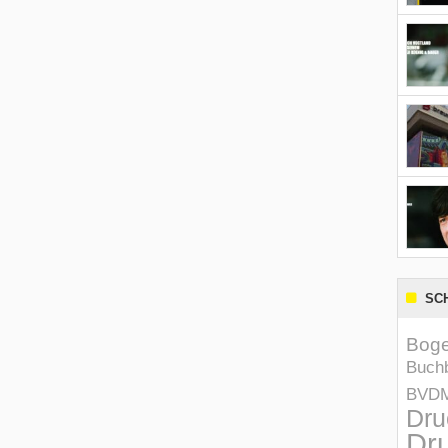
SC
Boge
Buchb
BVD
Dru
Dru