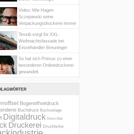
Video: Wie Hagen
Sczepanski seine
Verpackungsdruckerei immer
wieder optimiert hat
Texsib sorgt für XXL-
Weihnachtsfassade bei
Einzelhändler Breuninger
So hat sich Primus zu einer
besonderen Onlinedruckerei
gewandelt
HLAGWÖRTER
noffset
Bogenoffsetdruck
inderei
Buchdruck
Buchverlage
Digitaldruck
M
Direct Mail
Druckerei
ck
Druckfarbe
ckindustrie