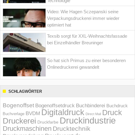
Technologie
Video: Wie Hagen Sczepanski seine
Verpackungsdruckerei immer wieder
optimiert hat
Texsib sorgt für XXL-Weihnachtsfassade
bei Einzelhändler Breuninger
So hat sich Primus zu einer besonderen
Onlinedruckerei gewandelt
SCHLAGWÖRTER
Bogenoffset
Bogenoffsetdruck
Buchbinderei
Buchdruck
Digitaldruck
Druck
BVDM
Buchverlage
Direct Mail
Druckindustrie
Druckerei
Druckfarbe
Druckmaschinen
Drucktechnik