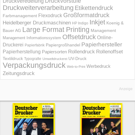
Druckvorstufe
Druckveredelung
Druckweiterverarbeitung
Etikettendruck
Großformatdruck
Flexodruck
Farbmanagement
Inkjet
Heidelberger Druckmaschinen
Koenig &
HP Indigo
Large Format Printing
Bauer AG
Management
Offsetdruck
Online-
Management Informations­system
Papierhersteller
Druckerei
Papiergroßhandel
Papierfabrik
Rollendruck
Rollenoffset
Papierherstellung
Papiersorten
UV-Druck
Textildruck
Typografie
Umweltdruckerei
Verpackungsdruck
Werbedruck
Web-to-Print
Zeitungsdruck
Anzeige