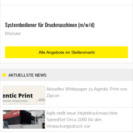
Systembediener für Druckmaschinen (m/w/d)
Münster
Alle Angebote im Stellenmarkt
AKTUELLSTE NEWS
Aktuelles Whitepaper zu Agentic Print von
Zipcon
Agfa stellt neue Inkjetdruckmaschine
SpeedSet Orca 1060 für den
Verpackungsdruck vor