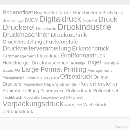
Bogenoffset
Bogenoffsetdruck
Buchbinderei
Buchdruck
Digitaldruck
Druck
BVDM
Buchverlage
Direct Mail
Druckindustrie
Druckerei
Druckfarbe
Druckmaschinen
Drucktechnik
Druckvorstufe
Druckveredelung
Druckweiterverarbeitung
Etikettendruck
Großformatdruck
Flexodruck
Farbmanagement
Inkjet
Heidelberger Druckmaschinen
Koenig &
HP Indigo
Large Format Printing
Bauer AG
Management
Offsetdruck
Online-
Management Informations­system
Papierhersteller
Druckerei
Papiergroßhandel
Papierfabrik
Rollendruck
Rollenoffset
Papierherstellung
Papiersorten
UV-Druck
Textildruck
Typografie
Umweltdruckerei
Verpackungsdruck
Werbedruck
Web-to-Print
Zeitungsdruck
Anzeige