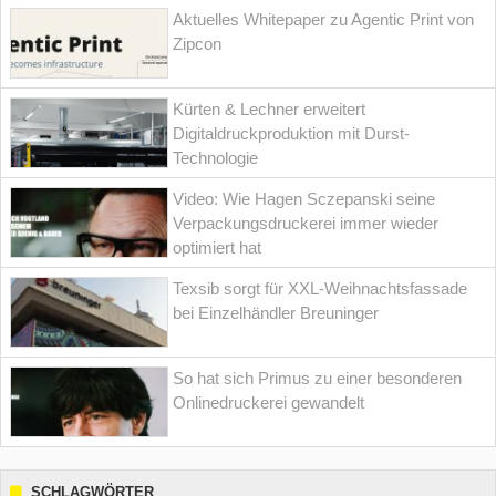
Aktuelles Whitepaper zu Agentic Print von
Zipcon
Kürten & Lechner erweitert
Digitaldruckproduktion mit Durst-
Technologie
Video: Wie Hagen Sczepanski seine
Verpackungsdruckerei immer wieder
optimiert hat
Texsib sorgt für XXL-Weihnachtsfassade
bei Einzelhändler Breuninger
So hat sich Primus zu einer besonderen
Onlinedruckerei gewandelt
SCHLAGWÖRTER