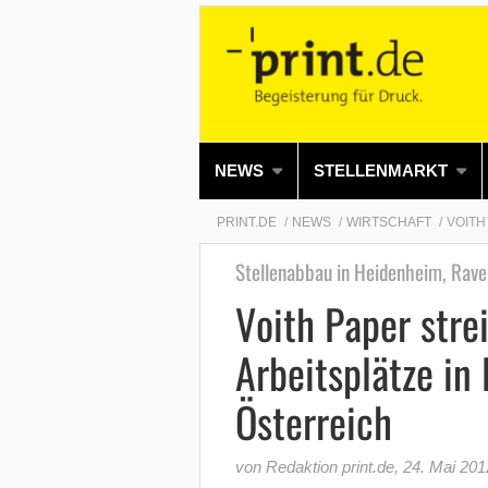
NEWS
STELLENMARKT
PRINT.DE
NEWS
WIRTSCHAFT
VOITH
Stellenabbau in Heidenheim, Raven
Voith Paper stre
Arbeitsplätze in
Österreich
von Redaktion print.de
,
24. Mai 201