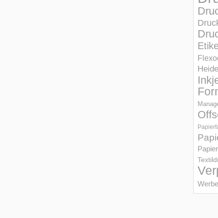
Dru
Druc
Druc
Etik
Flexo
Heid
Inkj
For
Manage
Offs
Papierf
Papi
Papier
Textil
Ver
Werbe