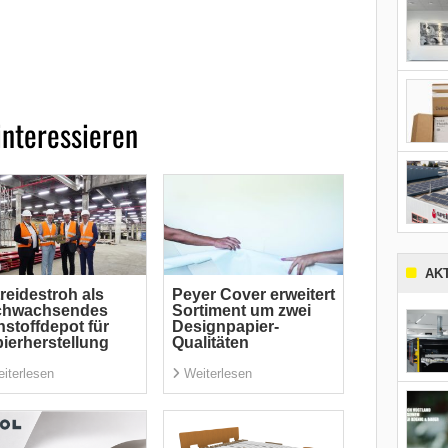
interessieren
AK
reidestroh als
Peyer Cover erweitert
chwachsendes
Sortiment um zwei
stoffdepot für
Designpapier-
ierherstellung
Qualitäten
iterlesen
Weiterlesen