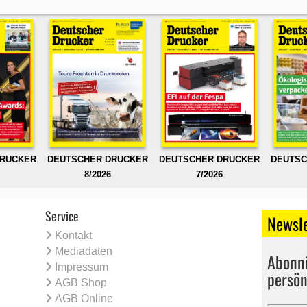
DRUCKER
DEUTSCHER DRUCKER
DEUTSCHER DRUCKER
DEUTSC
8/2026
7/2026
Service
Newsle
Kontakt
Mediadaten
Abonni
Impressum
persön
AGB Shop
AGB Online