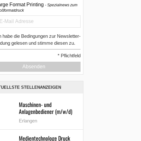
arge Format Printing
Spezialnews zum
oßformatdruck
h habe die Bedingungen zur Newsletter-
dung gelesen und stimme diesen zu.
*
Pflichtfeld
Absenden
TUELLSTE STELLENANZEIGEN
Maschinen- und
Anlagenbediener (m/w/d)
Erlangen
Medientechnologe Druck