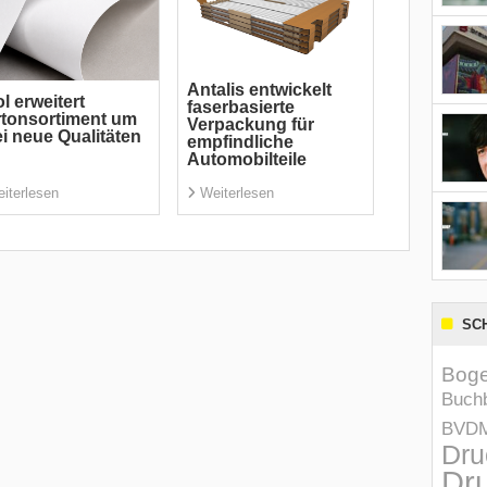
Antalis entwickelt
l erweitert
faserbasierte
tonsortiment um
Verpackung für
i neue Qualitäten
empfindliche
Automobilteile
iterlesen
Weiterlesen
SC
Boge
Buchb
BVD
Dru
Dru