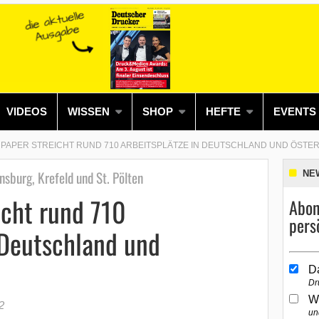
VIDEOS
WISSEN
SHOP
HEFTE
EVENTS
 PAPER STREICHT RUND 710 ARBEITSPLÄTZE IN DEUTSCHLAND UND ÖSTE
sburg, Krefeld und St. Pölten
NE
icht rund 710
Abon
pers
 Deutschland und
D
Dr
W
2
un