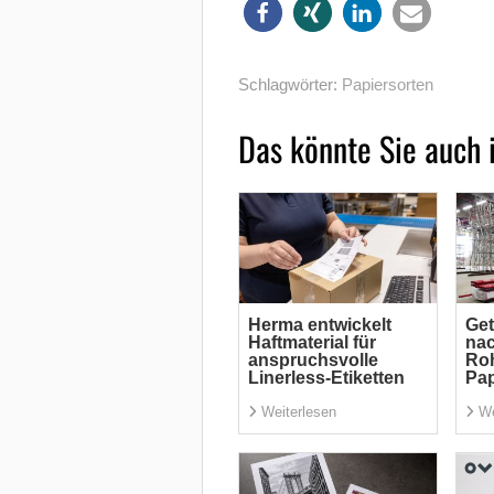
Schlagwörter:
Papiersorten
Das könnte Sie auch 
Herma entwickelt
Get
Haftmaterial für
na
anspruchsvolle
Roh
Linerless-Etiketten
Pap
Weiterlesen
We