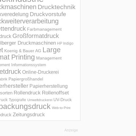
ckmaschinen
Drucktechnik
Druckvorstufe
kveredelung
kweiterverarbeitung
ettendruck
Farbmanagement
Großformatdruck
druck
elberger Druckmaschinen
HP Indigo
et
Large
Koenig & Bauer AG
mat Printing
Management
ment Informations­system
etdruck
Online-Druckerei
Papiergroßhandel
abrik
erhersteller
Papierherstellung
Rollendruck
Rollenoffset
sorten
UV-Druck
druck
Typografie
Umweltdruckerei
packungsdruck
Web-to-Print
Zeitungsdruck
druck
Anzeige