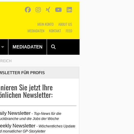
MEIN KONTO
ABOUT US
MEDIADATEN
KONTAKT
FEED
Alles
Shop
SUCHEN
MEDIADATEN
RREICH
WSLETTER FÜR PROFIS
nieren Sie jetzt Ihre
önlichen Newsletter:
aily Newsletter
Top-News für die
uckbranche und die Jobs der Woche
eekly Newsletter
Wöchentliches Update
d monatlicher GP-Storyletter