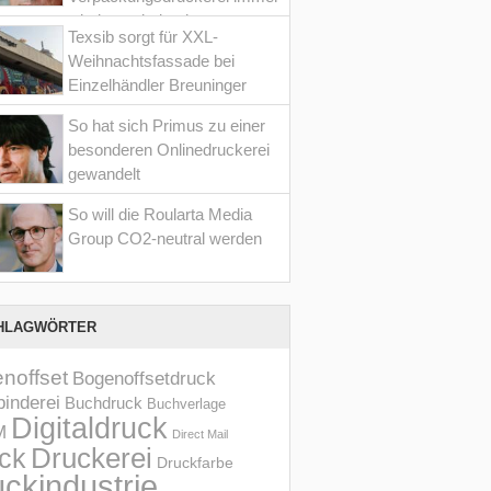
wieder optimiert hat
Texsib sorgt für XXL-
Weihnachtsfassade bei
Einzelhändler Breuninger
So hat sich Primus zu einer
besonderen Onlinedruckerei
gewandelt
So will die Roularta Media
Group CO2-neutral werden
HLAGWÖRTER
noffset
Bogenoffsetdruck
inderei
Buchdruck
Buchverlage
Digitaldruck
M
Direct Mail
Druckerei
ck
Druckfarbe
ckindustrie