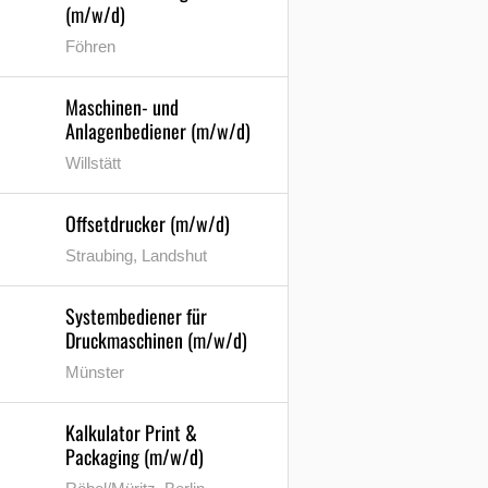
(m/w/d)
Föhren
Maschinen- und
Anlagenbediener (m/w/d)
Willstätt
Offsetdrucker (m/w/d)
Straubing, Landshut
Systembediener für
Druckmaschinen (m/w/d)
Münster
Kalkulator Print &
Packaging (m/w/d)