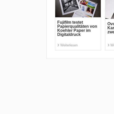
Fujifilm testet
Ovo
Papierqualitäten von
Kar
Koehler Paper im
zwe
Digitaldruck
Weiterlesen
We