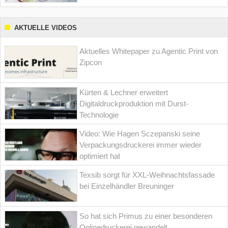
AKTUELLE VIDEOS
Aktuelles Whitepaper zu Agentic Print von
Zipcon
Kürten & Lechner erweitert
Digitaldruckproduktion mit Durst-
Technologie
Video: Wie Hagen Sczepanski seine
Verpackungsdruckerei immer wieder
optimiert hat
Texsib sorgt für XXL-Weihnachtsfassade
bei Einzelhändler Breuninger
So hat sich Primus zu einer besonderen
Onlinedruckerei gewandelt