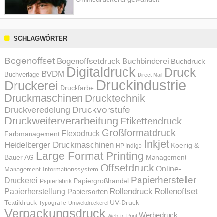
SCHLAGWÖRTER
Bogenoffset
Bogenoffsetdruck
Buchbinderei
Buchdruck
Digitaldruck
Druck
BVDM
Buchverlage
Direct Mail
Druckindustrie
Druckerei
Druckfarbe
Druckmaschinen
Drucktechnik
Druckvorstufe
Druckveredelung
Druckweiterverarbeitung
Etikettendruck
Großformatdruck
Flexodruck
Farbmanagement
Inkjet
Heidelberger Druckmaschinen
Koenig &
HP Indigo
Large Format Printing
Bauer AG
Management
Offsetdruck
Online-
Management Informations­system
Papierhersteller
Druckerei
Papiergroßhandel
Papierfabrik
Rollendruck
Rollenoffset
Papierherstellung
Papiersorten
UV-Druck
Textildruck
Typografie
Umweltdruckerei
Verpackungsdruck
Werbedruck
Web-to-Print