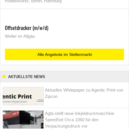
Röbel/Müritz, Berlin, Hamburg
Offsetdrucker (m/w/d)
Weiler im Allgäu
Alle Angebote im Stellenmarkt
AKTUELLSTE NEWS
Aktuelles Whitepaper zu Agentic Print von
Zipcon
Agfa stellt neue Inkjetdruckmaschine
SpeedSet Orca 1060 für den
Verpackungsdruck vor