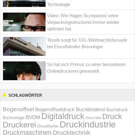
Technologie
Video: Wie Hagen Sczepanski seine
Verpackungsdruckerei immer wieder
optimiert hat
Texsib sorgt für XXL-Weihnachtsfassade
bei Einzelhändler Breuninger
So hat sich Primus zu einer besonderen
Onlinedruckerei gewandelt
SCHLAGWÖRTER
Bogenoffset
Bogenoffsetdruck
Buchbinderei
Buchdruck
Digitaldruck
Druck
BVDM
Buchverlage
Direct Mail
Druckindustrie
Druckerei
Druckfarbe
Druckmaschinen
Drucktechnik