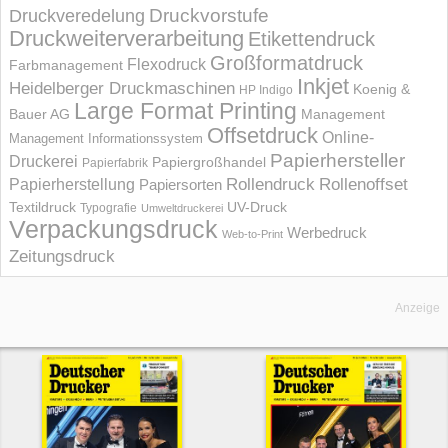
Druckvorstufe
Druckveredelung
Druckweiterverarbeitung
Etikettendruck
Großformatdruck
Flexodruck
Farbmanagement
Inkjet
Heidelberger Druckmaschinen
Koenig &
HP Indigo
Large Format Printing
Bauer AG
Management
Offsetdruck
Online-
Management Informations­system
Papierhersteller
Druckerei
Papiergroßhandel
Papierfabrik
Rollendruck
Rollenoffset
Papierherstellung
Papiersorten
UV-Druck
Textildruck
Typografie
Umweltdruckerei
Verpackungsdruck
Werbedruck
Web-to-Print
Zeitungsdruck
Anzeige