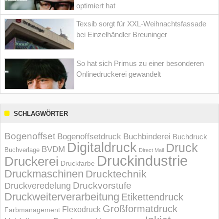
optimiert hat
Texsib sorgt für XXL-Weihnachtsfassade
bei Einzelhändler Breuninger
So hat sich Primus zu einer besonderen
Onlinedruckerei gewandelt
SCHLAGWÖRTER
Bogenoffset
Bogenoffsetdruck
Buchbinderei
Buchdruck
Digitaldruck
Druck
BVDM
Buchverlage
Direct Mail
Druckindustrie
Druckerei
Druckfarbe
Druckmaschinen
Drucktechnik
Druckvorstufe
Druckveredelung
Druckweiterverarbeitung
Etikettendruck
Großformatdruck
Flexodruck
Farbmanagement