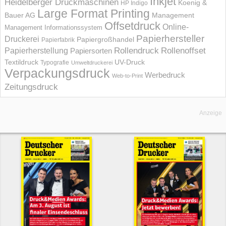
Inkjet
Heidelberger Druckmaschinen
Koenig &
HP Indigo
Large Format Printing
Bauer AG
Management
Offsetdruck
Online-
Management Informations­system
Papierhersteller
Druckerei
Papiergroßhandel
Papierfabrik
Rollendruck
Rollenoffset
Papierherstellung
Papiersorten
UV-Druck
Textildruck
Typografie
Umweltdruckerei
Verpackungsdruck
Werbedruck
Web-to-Print
Zeitungsdruck
Anzeige