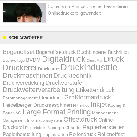
So hat sich Primus zu einer besonderen
Onlinedruckerei gewandelt
SCHLAGWÖRTER
Bogenoffset
Bogenoffsetdruck
Buchbinderei
Buchdruck
Digitaldruck
Druck
BVDM
Buchverlage
Direct Mail
Druckindustrie
Druckerei
Druckfarbe
Druckmaschinen
Drucktechnik
Druckvorstufe
Druckveredelung
Druckweiterverarbeitung
Etikettendruck
Großformatdruck
Flexodruck
Farbmanagement
Inkjet
Heidelberger Druckmaschinen
Koenig &
HP Indigo
Large Format Printing
Bauer AG
Management
Offsetdruck
Online-
Management Informations­system
Papierhersteller
Druckerei
Papiergroßhandel
Papierfabrik
Rollendruck
Rollenoffset
Papierherstellung
Papiersorten