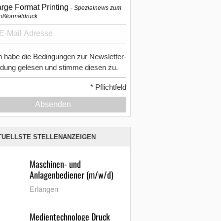
arge Format Printing
Spezialnews zum
oßformatdruck
h habe die Bedingungen zur Newsletter-
dung gelesen und stimme diesen zu.
*
Pflichtfeld
Absenden
TUELLSTE STELLENANZEIGEN
Maschinen- und
Anlagenbediener (m/w/d)
Erlangen
Medientechnologe Druck