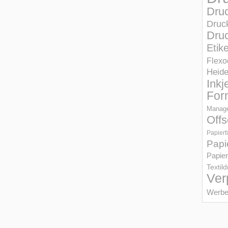
Dru
Druc
Druc
Etik
Flexo
Heid
Inkj
For
Manage
Offs
Papierf
Papi
Papier
Textil
Ver
Werbe