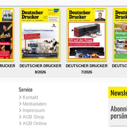
DRUCKER
DEUTSCHER DRUCKER
DEUTSCHER DRUCKER
DEUTSC
8/2026
7/2026
Service
Newsle
Kontakt
Mediadaten
Abonni
Impressum
persön
AGB Shop
AGB Online