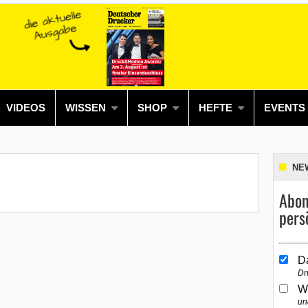
VIDEOS
WISSEN
SHOP
HEFTE
EVENTS
NE
Abon
pers
D
Dr
W
un