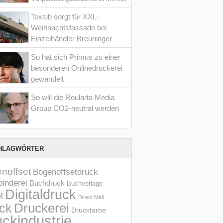
wieder optimiert hat
Texsib sorgt für XXL-
Weihnachtsfassade bei
Einzelhändler Breuninger
So hat sich Primus zu einer
besonderen Onlinedruckerei
gewandelt
So will die Roularta Media
Group CO2-neutral werden
HLAGWÖRTER
noffset
Bogenoffsetdruck
inderei
Buchdruck
Buchverlage
Digitaldruck
M
Direct Mail
Druckerei
ck
Druckfarbe
ckindustrie