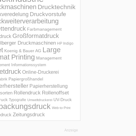
ckmaschinen
Drucktechnik
Druckvorstufe
kveredelung
kweiterverarbeitung
ettendruck
Farbmanagement
Großformatdruck
druck
elberger Druckmaschinen
HP Indigo
et
Large
Koenig & Bauer AG
mat Printing
Management
ment Informations­system
etdruck
Online-Druckerei
Papiergroßhandel
abrik
erhersteller
Papierherstellung
Rollendruck
Rollenoffset
sorten
UV-Druck
druck
Typografie
Umweltdruckerei
packungsdruck
Web-to-Print
Zeitungsdruck
druck
Anzeige