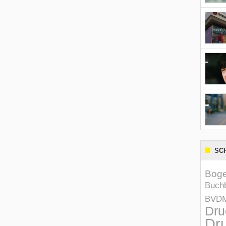
SC
Boge
Buchb
BVD
Dru
Dru