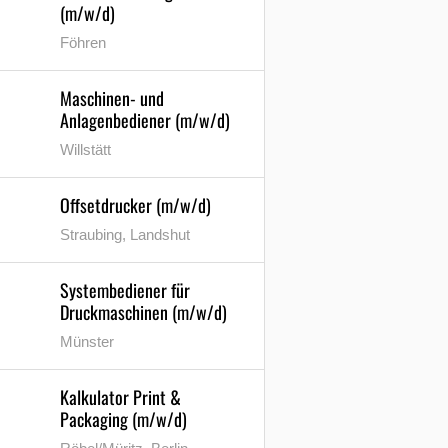
(m/w/d)
Föhren
Maschinen- und
Anlagenbediener (m/w/d)
Willstätt
Offsetdrucker (m/w/d)
Straubing, Landshut
Systembediener für
Druckmaschinen (m/w/d)
Münster
Kalkulator Print &
Packaging (m/w/d)