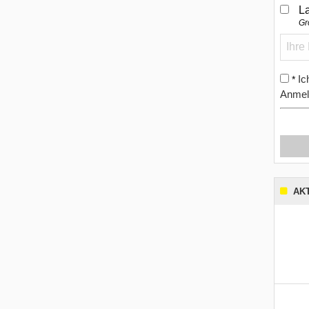
L
Gr
Ic
*
Anmel
AK