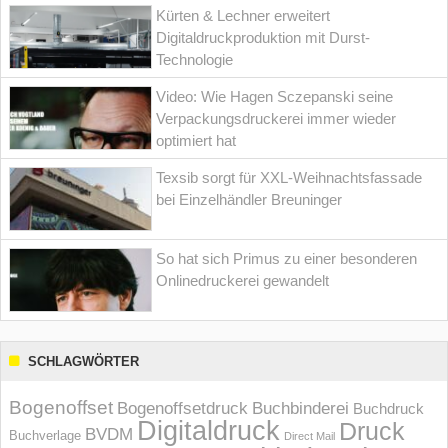
Kürten & Lechner erweitert
Digitaldruckproduktion mit Durst-
Technologie
Video: Wie Hagen Sczepanski seine
Verpackungsdruckerei immer wieder
optimiert hat
Texsib sorgt für XXL-Weihnachtsfassade
bei Einzelhändler Breuninger
So hat sich Primus zu einer besonderen
Onlinedruckerei gewandelt
SCHLAGWÖRTER
Bogenoffset
Bogenoffsetdruck
Buchbinderei
Buchdruck
Digitaldruck
Druck
BVDM
Buchverlage
Direct Mail