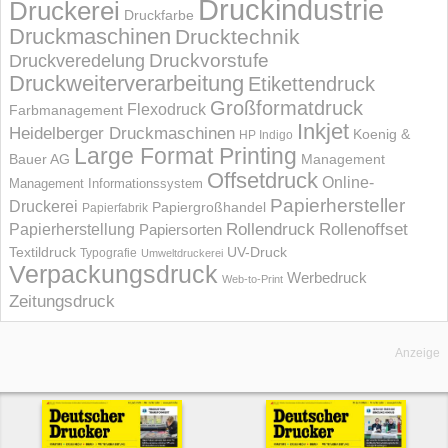
Druckindustrie
Druckerei
Druckfarbe
Druckmaschinen
Drucktechnik
Druckvorstufe
Druckveredelung
Druckweiterverarbeitung
Etikettendruck
Großformatdruck
Flexodruck
Farbmanagement
Inkjet
Heidelberger Druckmaschinen
Koenig &
HP Indigo
Large Format Printing
Bauer AG
Management
Offsetdruck
Online-
Management Informations­system
Papierhersteller
Druckerei
Papiergroßhandel
Papierfabrik
Rollendruck
Rollenoffset
Papierherstellung
Papiersorten
UV-Druck
Textildruck
Typografie
Umweltdruckerei
Verpackungsdruck
Werbedruck
Web-to-Print
Zeitungsdruck
Anzeige