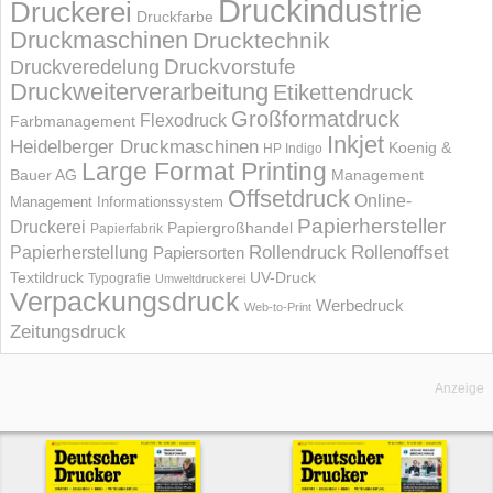
Druckindustrie
Druckerei
Druckfarbe
Druckmaschinen
Drucktechnik
Druckvorstufe
Druckveredelung
Druckweiterverarbeitung
Etikettendruck
Großformatdruck
Flexodruck
Farbmanagement
Inkjet
Heidelberger Druckmaschinen
Koenig &
HP Indigo
Large Format Printing
Bauer AG
Management
Offsetdruck
Online-
Management Informations­system
Papierhersteller
Druckerei
Papiergroßhandel
Papierfabrik
Rollendruck
Rollenoffset
Papierherstellung
Papiersorten
UV-Druck
Textildruck
Typografie
Umweltdruckerei
Verpackungsdruck
Werbedruck
Web-to-Print
Zeitungsdruck
Anzeige