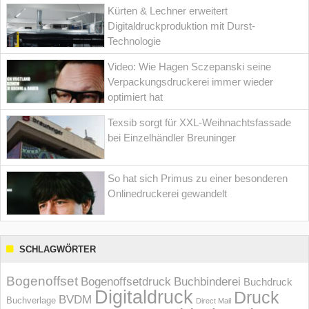
Kürten & Lechner erweitert
Digitaldruckproduktion mit Durst-
Technologie
Video: Wie Hagen Sczepanski seine
Verpackungsdruckerei immer wieder
optimiert hat
Texsib sorgt für XXL-Weihnachtsfassade
bei Einzelhändler Breuninger
So hat sich Primus zu einer besonderen
Onlinedruckerei gewandelt
SCHLAGWÖRTER
Bogenoffset
Bogenoffsetdruck
Buchbinderei
Buchdruck
Digitaldruck
Druck
BVDM
Buchverlage
Direct Mail