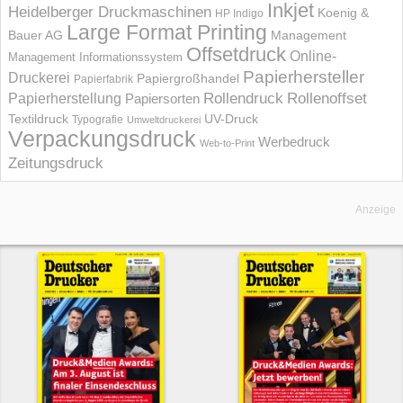
Inkjet
Heidelberger Druckmaschinen
Koenig &
HP Indigo
Large Format Printing
Bauer AG
Management
Offsetdruck
Online-
Management Informations­system
Papierhersteller
Druckerei
Papiergroßhandel
Papierfabrik
Rollendruck
Rollenoffset
Papierherstellung
Papiersorten
UV-Druck
Textildruck
Typografie
Umweltdruckerei
Verpackungsdruck
Werbedruck
Web-to-Print
Zeitungsdruck
Anzeige