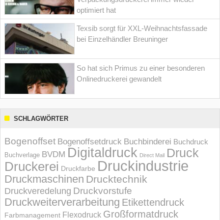
optimiert hat
Texsib sorgt für XXL-Weihnachtsfassade
bei Einzelhändler Breuninger
So hat sich Primus zu einer besonderen
Onlinedruckerei gewandelt
SCHLAGWÖRTER
Bogenoffset
Bogenoffsetdruck
Buchbinderei
Buchdruck
Digitaldruck
Druck
BVDM
Buchverlage
Direct Mail
Druckindustrie
Druckerei
Druckfarbe
Druckmaschinen
Drucktechnik
Druckvorstufe
Druckveredelung
Druckweiterverarbeitung
Etikettendruck
Großformatdruck
Flexodruck
Farbmanagement