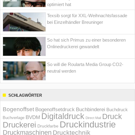
optimiert hat
Texsib sorgt für XXL-Weihnachtsfassade
bei Einzelhändler Breuninger
So hat sich Primus zu einer besonderen
Onlinedruckerei gewandelt
So will die Roularta Media Group CO2-
neutral werden
SCHLAGWÖRTER
Bogenoffset
Bogenoffsetdruck
Buchbinderei
Buchdruck
Digitaldruck
Druck
BVDM
Buchverlage
Direct Mail
Druckindustrie
Druckerei
Druckfarbe
Druckmaschinen
Drucktechnik