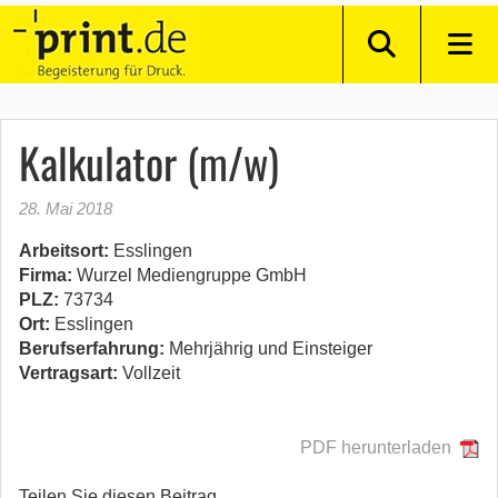
Kalkulator (m/w)
28. Mai 2018
Arbeitsort:
Esslingen
Firma:
Wurzel Mediengruppe GmbH
PLZ:
73734
Ort:
Esslingen
Berufserfahrung:
Mehrjährig und Einsteiger
Vertragsart:
Vollzeit
PDF herunterladen
Teilen Sie diesen Beitrag