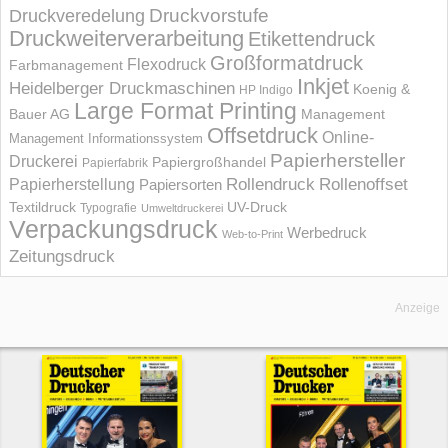
Druckvorstufe
Druckveredelung
Druckweiterverarbeitung
Etikettendruck
Großformatdruck
Flexodruck
Farbmanagement
Inkjet
Heidelberger Druckmaschinen
Koenig &
HP Indigo
Large Format Printing
Bauer AG
Management
Offsetdruck
Online-
Management Informations­system
Papierhersteller
Druckerei
Papiergroßhandel
Papierfabrik
Rollendruck
Rollenoffset
Papierherstellung
Papiersorten
UV-Druck
Textildruck
Typografie
Umweltdruckerei
Verpackungsdruck
Werbedruck
Web-to-Print
Zeitungsdruck
Anzeige