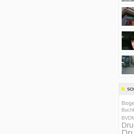
SC
Boge
Buchb
BVD
Dru
Dru