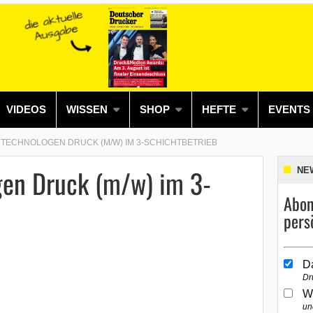
VIDEOS
WISSEN
SHOP
HEFTE
EVENTS
TECHNOLOGEN DRUCK (M/W) IM 3-SCHICHTBETRIEB
en Druck (m/w) im 3-
NE
Abon
pers
D
Dr
W
un