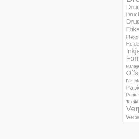
Dru
Druc
Druc
Etik
Flexo
Heid
Inkj
For
Manage
Offs
Papierf
Papi
Papier
Textil
Ver
Werbe