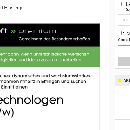
L
d Einsteiger
Gr
Ic
*
Anmel
AK