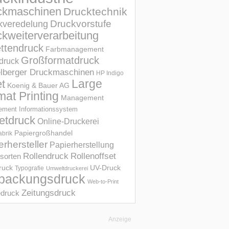
ckmaschinen
Drucktechnik
Druckvorstufe
kveredelung
kweiterverarbeitung
ettendruck
Farbmanagement
Großformatdruck
druck
elberger Druckmaschinen
HP Indigo
et
Large
Koenig & Bauer AG
mat Printing
Management
ment Informations­system
etdruck
Online-Druckerei
Papiergroßhandel
abrik
erhersteller
Papierherstellung
Rollendruck
Rollenoffset
sorten
UV-Druck
druck
Typografie
Umweltdruckerei
packungsdruck
Web-to-Print
Zeitungsdruck
druck
Anzeige