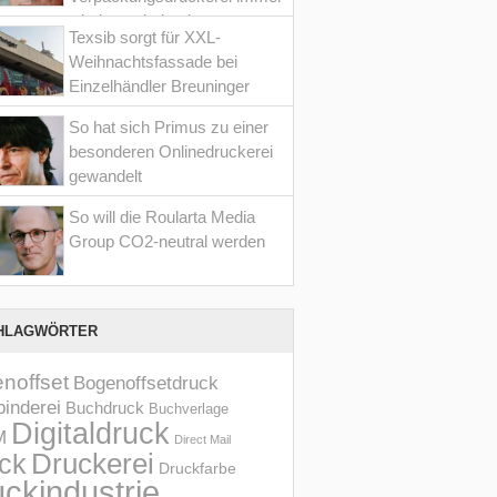
wieder optimiert hat
Texsib sorgt für XXL-
Weihnachtsfassade bei
Einzelhändler Breuninger
So hat sich Primus zu einer
besonderen Onlinedruckerei
gewandelt
So will die Roularta Media
Group CO2-neutral werden
HLAGWÖRTER
noffset
Bogenoffsetdruck
inderei
Buchdruck
Buchverlage
Digitaldruck
M
Direct Mail
Druckerei
ck
Druckfarbe
ckindustrie