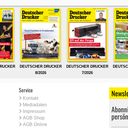
DRUCKER
DEUTSCHER DRUCKER
DEUTSCHER DRUCKER
DEUTSC
8/2026
7/2026
Service
Newsle
Kontakt
Mediadaten
Abonni
Impressum
persön
AGB Shop
AGB Online