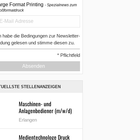
arge Format Printing
Spezialnews zum
oßformatdruck
h habe die Bedingungen zur Newsletter-
dung gelesen und stimme diesen zu.
*
Pflichtfeld
Absenden
TUELLSTE STELLENANZEIGEN
Maschinen- und
Anlagenbediener (m/w/d)
Erlangen
Medientechnologe Druck