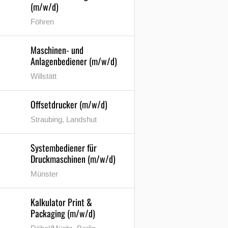
(m/w/d)
Föhren
Maschinen- und
Anlagenbediener (m/w/d)
Willstätt
Offsetdrucker (m/w/d)
Straubing, Landshut
Systembediener für
Druckmaschinen (m/w/d)
Münster
Kalkulator Print &
Packaging (m/w/d)