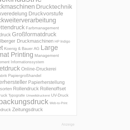
ckmaschinen
Drucktechnik
Druckvorstufe
kveredelung
kweiterverarbeitung
ettendruck
Farbmanagement
Großformatdruck
druck
elberger Druckmaschinen
HP Indigo
et
Large
Koenig & Bauer AG
mat Printing
Management
ment Informations­system
etdruck
Online-Druckerei
Papiergroßhandel
abrik
erhersteller
Papierherstellung
Rollendruck
Rollenoffset
sorten
UV-Druck
druck
Typografie
Umweltdruckerei
packungsdruck
Web-to-Print
Zeitungsdruck
druck
Anzeige