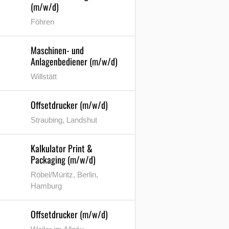
(m/w/d)
Föhren
Maschinen- und
Anlagenbediener (m/w/d)
Willstätt
Offsetdrucker (m/w/d)
Straubing, Landshut
Kalkulator Print &
Packaging (m/w/d)
Röbel/Müritz, Berlin,
Hamburg
Offsetdrucker (m/w/d)