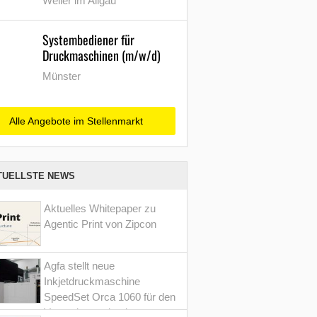
Weiler im Allgäu
Systembediener für
Druckmaschinen (m/w/d)
Münster
Alle Angebote im Stellenmarkt
TUELLSTE NEWS
Aktuelles Whitepaper zu
Agentic Print von Zipcon
Agfa stellt neue
Inkjetdruckmaschine
SpeedSet Orca 1060 für den
Verpackungsdruck vor