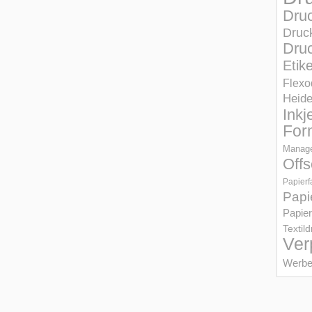
Dru
Druc
Druc
Etik
Flexo
Heid
Inkj
For
Manage
Offs
Papierf
Papi
Papier
Textil
Ver
Werbe