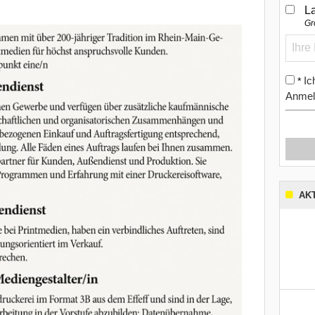
L
Gr
Ic
*
Anmel
AK