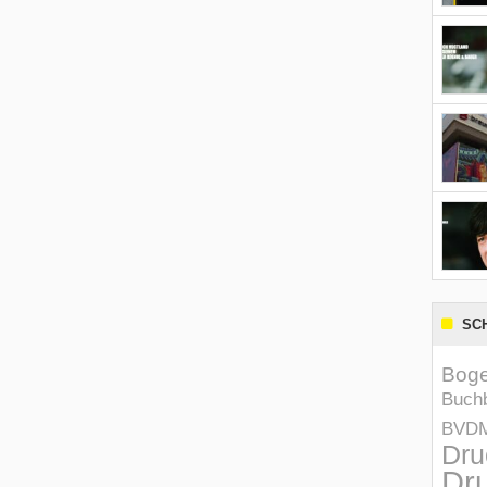
SC
Boge
Buchb
BVD
Dru
Dru