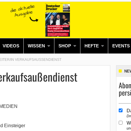
VIDEOS
WISSEN
SHOP
HEFTE
EVENTS
EITER/IN VERKAUFSAUSSENDIENST
Verkaufsaußendienst
NE
Abon
pers
MEDIEN
D
Dr
W
d Einsteiger
un