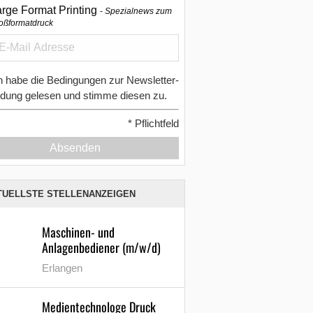
arge Format Printing
Spezialnews zum
oßformatdruck
h habe die Bedingungen zur Newsletter-
dung gelesen und stimme diesen zu.
*
Pflichtfeld
Absenden
TUELLSTE STELLENANZEIGEN
Maschinen- und
Anlagenbediener (m/w/d)
Erlangen
Medientechnologe Druck