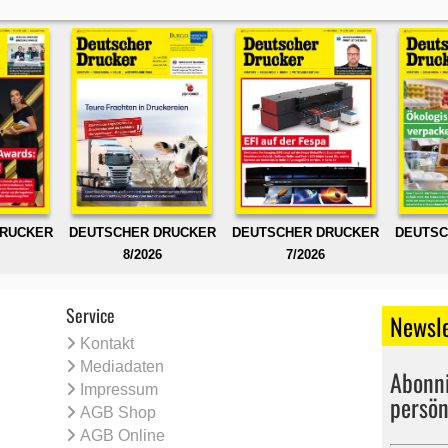
DRUCKER
DEUTSCHER DRUCKER
DEUTSCHER DRUCKER
DEUTSC
8/2026
7/2026
Service
Newsle
Kontakt
Mediadaten
Abonni
Impressum
persön
AGB Shop
AGB Online