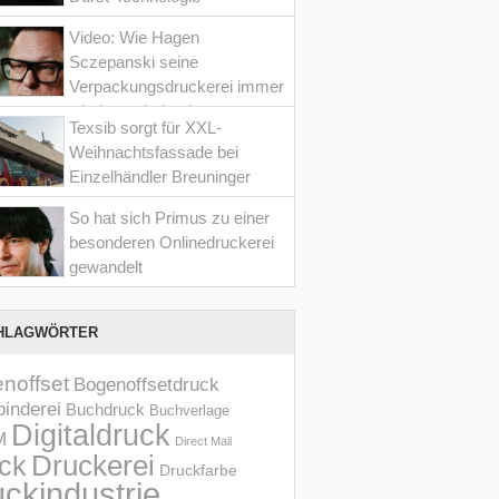
Video: Wie Hagen
Sczepanski seine
Verpackungsdruckerei immer
wieder optimiert hat
Texsib sorgt für XXL-
Weihnachtsfassade bei
Einzelhändler Breuninger
So hat sich Primus zu einer
besonderen Onlinedruckerei
gewandelt
HLAGWÖRTER
noffset
Bogenoffsetdruck
inderei
Buchdruck
Buchverlage
Digitaldruck
M
Direct Mail
Druckerei
ck
Druckfarbe
ckindustrie