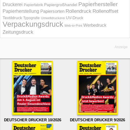
Papierhersteller
Druckerei
Papiergroßhandel
Papierfabrik
Rollendruck
Rollenoffset
Papierherstellung
Papiersorten
UV-Druck
Textildruck
Typografie
Umweltdruckerei
Verpackungsdruck
Werbedruck
Web-to-Print
Zeitungsdruck
Anzeige
DEUTSCHER DRUCKER 10/2026
DEUTSCHER DRUCKER 9/2026