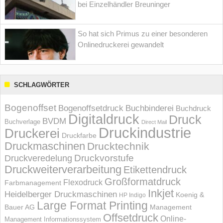
bei Einzelhändler Breuninger
So hat sich Primus zu einer besonderen
Onlinedruckerei gewandelt
SCHLAGWÖRTER
Bogenoffset
Bogenoffsetdruck
Buchbinderei
Buchdruck
Digitaldruck
Druck
BVDM
Buchverlage
Direct Mail
Druckindustrie
Druckerei
Druckfarbe
Druckmaschinen
Drucktechnik
Druckvorstufe
Druckveredelung
Druckweiterverarbeitung
Etikettendruck
Großformatdruck
Flexodruck
Farbmanagement
Inkjet
Heidelberger Druckmaschinen
Koenig &
HP Indigo
Large Format Printing
Bauer AG
Management
Offsetdruck
Online-
Management Informations­system