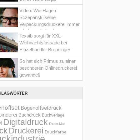
Video: Wie Hagen
Sczepanski seine
Verpackungsdruckerei immer
wieder optimiert hat
Texsib sorgt für XXL-
Weihnachtsfassade bei
Einzelhändler Breuninger
So hat sich Primus zu einer
besonderen Onlinedruckerei
gewandelt
HLAGWÖRTER
noffset
Bogenoffsetdruck
inderei
Buchdruck
Buchverlage
Digitaldruck
M
Direct Mail
Druckerei
ck
Druckfarbe
ckindustrie