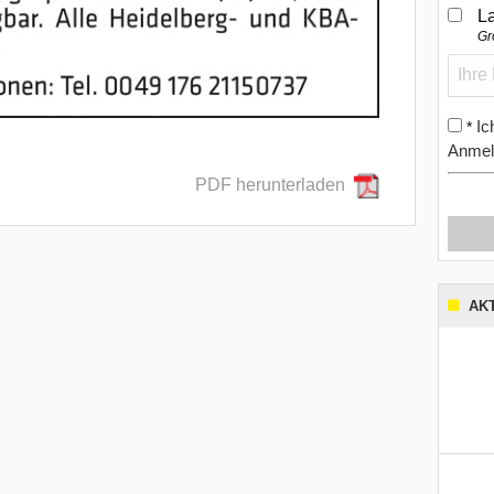
L
Gr
Ic
*
Anmel
PDF herunterladen
AK