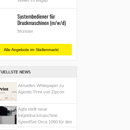
Weiler im Allgäu
Systembediener für
Druckmaschinen (m/w/d)
Münster
Alle Angebote im Stellenmarkt
TUELLSTE NEWS
Aktuelles Whitepaper zu
Agentic Print von Zipcon
Agfa stellt neue
Inkjetdruckmaschine
SpeedSet Orca 1060 für den
Verpackungsdruck vor