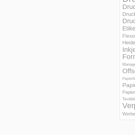
Dru
Druc
Druc
Etik
Flexo
Heid
Inkj
For
Manage
Offs
Papierf
Papi
Papier
Textil
Ver
Werbe