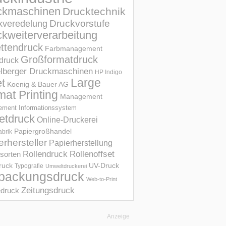
ckmaschinen
Drucktechnik
Druckvorstufe
kveredelung
kweiterverarbeitung
ettendruck
Farbmanagement
Großformatdruck
druck
elberger Druckmaschinen
HP Indigo
et
Large
Koenig & Bauer AG
mat Printing
Management
ment Informations­system
etdruck
Online-Druckerei
Papiergroßhandel
abrik
erhersteller
Papierherstellung
Rollendruck
Rollenoffset
sorten
UV-Druck
druck
Typografie
Umweltdruckerei
packungsdruck
Web-to-Print
Zeitungsdruck
druck
Anzeige