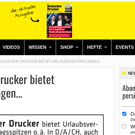
VIDEOS
WISSEN
SHOP
HEFTE
EVENTS
RUFLICHER DRUCKER BIETET URLAUBSVERTRETUNGEN…
Drucker bietet
NE
Abon
ngen…
pers
D
Dr
W
un