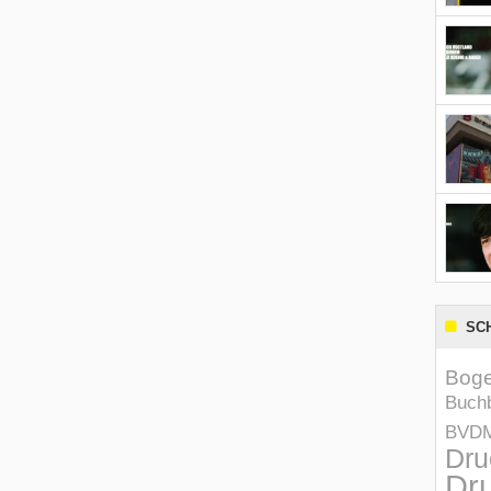
SC
Boge
Buchb
BVD
Dru
Dru