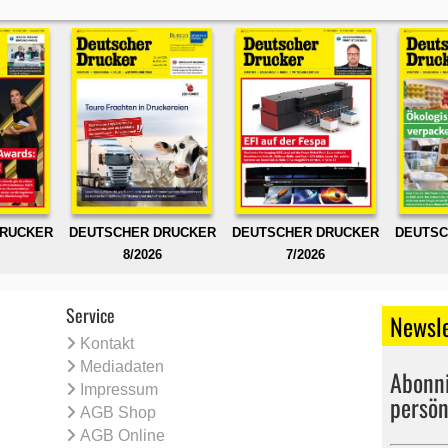
DRUCKER
DEUTSCHER DRUCKER
DEUTSCHER DRUCKER
DEUTSC
8/2026
7/2026
Service
Newsle
Kontakt
Mediadaten
Abonni
Impressum
persön
AGB Shop
AGB Online