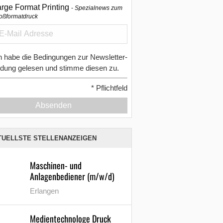
arge Format Printing
Spezialnews zum
oßformatdruck
h habe die Bedingungen zur Newsletter-
dung gelesen und stimme diesen zu.
*
Pflichtfeld
Absenden
TUELLSTE STELLENANZEIGEN
Maschinen- und
Anlagenbediener (m/w/d)
Erlangen
Medientechnologe Druck