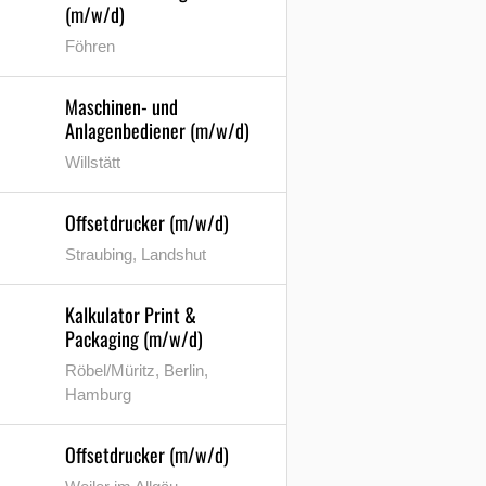
(m/w/d)
Föhren
Maschinen- und
Anlagenbediener (m/w/d)
Willstätt
Offsetdrucker (m/w/d)
Straubing, Landshut
Kalkulator Print &
Packaging (m/w/d)
Röbel/Müritz, Berlin,
Hamburg
Offsetdrucker (m/w/d)