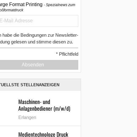
arge Format Printing
Spezialnews zum
oßformatdruck
h habe die Bedingungen zur Newsletter-
dung gelesen und stimme diesen zu.
*
Pflichtfeld
Absenden
TUELLSTE STELLENANZEIGEN
Maschinen- und
Anlagenbediener (m/w/d)
Erlangen
Medientechnologe Druck