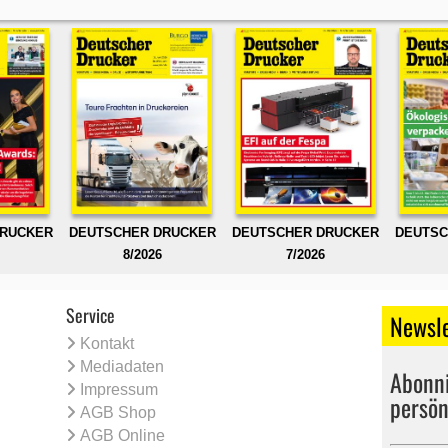
DRUCKER
DEUTSCHER DRUCKER
DEUTSCHER DRUCKER
DEUTSC
8/2026
7/2026
Service
Newsle
Kontakt
Mediadaten
Abonni
Impressum
persön
AGB Shop
AGB Online