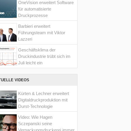
OneVision erweitert Software
für automatisierte
Druckprozesse
Barbieri erweitert
Führungsteam mit Viktor
Lazzeri
Geschäftsklima der
Druckindustrie trübt sich im
Juli leicht ein
TUELLE VIDEOS
Kürten & Lechner erweitert
Digitaldruckproduktion mit
Durst-Technologie
Video: Wie Hagen
Sczepanski seine
Verpackungsdruckerei immer