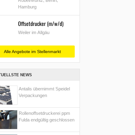
Röbel/Müritz, Berlin,
Hamburg
Offsetdrucker (m/w/d)
Weiler im Allgäu
Alle Angebote im Stellenmarkt
TUELLSTE NEWS
Antalis übernimmt Speidel
Verpackungen
Rollenoffsetdruckerei ppm
Fulda endgültig geschlossen