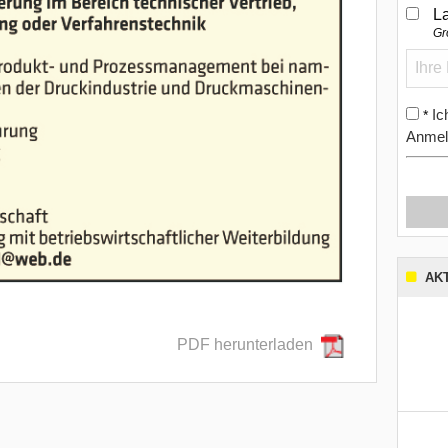
L
Gr
Ic
*
Anmel
AK
PDF herunterladen