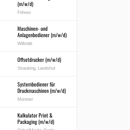
(m/w/d)
Föhren
Maschinen- und
Anlagenbediener (m/w/d)
Willstätt
Offsetdrucker (m/w/d)
Straubing, Landshut
Systembediener für
Druckmaschinen (m/w/d)
Münster
Kalkulator Print &
Packaging (m/w/d)