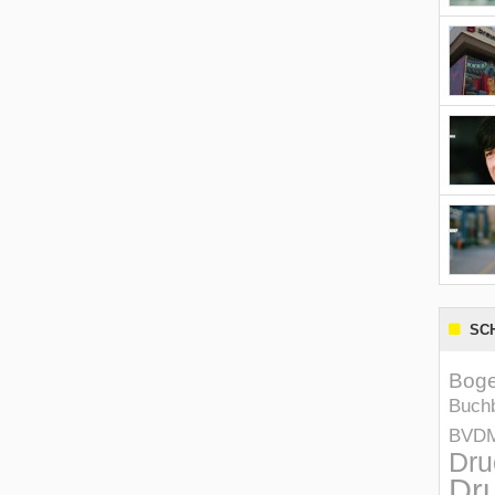
SC
Boge
Buchb
BVD
Dru
Dru