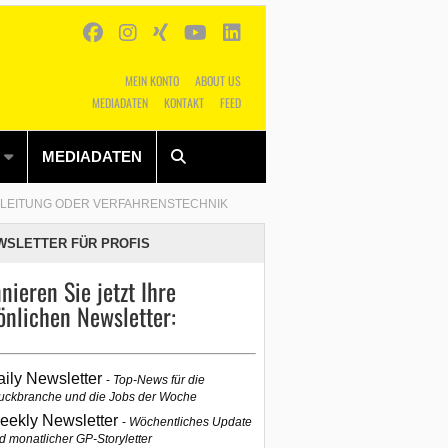
MEIN KONTO
ABOUT US
MEDIADATEN
KONTAKT
FEED
Alles
Shop
SUCHEN
MEDIADATEN
TLEITUNG ODER VERFAHRENSTECHNIK
WSLETTER FÜR PROFIS
nieren Sie jetzt Ihre
önlichen Newsletter:
aily Newsletter
Top-News für die
uckbranche und die Jobs der Woche
eekly Newsletter
Wöchentliches Update
d monatlicher GP-Storyletter