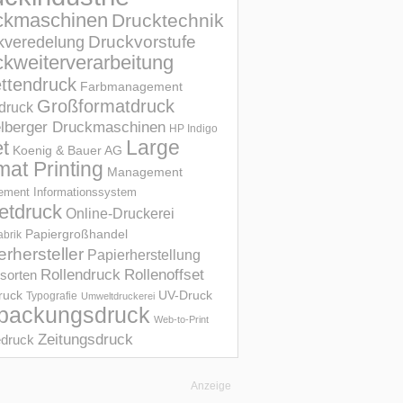
ckmaschinen
Drucktechnik
Druckvorstufe
kveredelung
kweiterverarbeitung
ettendruck
Farbmanagement
Großformatdruck
druck
elberger Druckmaschinen
HP Indigo
et
Large
Koenig & Bauer AG
mat Printing
Management
ment Informations­system
etdruck
Online-Druckerei
Papiergroßhandel
abrik
erhersteller
Papierherstellung
Rollendruck
Rollenoffset
sorten
UV-Druck
druck
Typografie
Umweltdruckerei
packungsdruck
Web-to-Print
Zeitungsdruck
druck
Anzeige