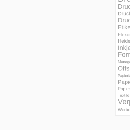
Dru
Druc
Druc
Etik
Flexo
Heid
Inkj
For
Manage
Offs
Papierf
Papi
Papier
Textil
Ver
Werbe