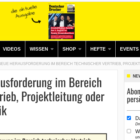
VIDEOS
WISSEN
SHOP
HEFTE
EVENTS
NEUE HERAUSFORDERUNG IM BEREICH TECHNISCHER VERTRIEB, PROJEK
usforderung im Bereich
NE
Abon
rieb, Projektleitung oder
pers
ik
D
Dr
W
un