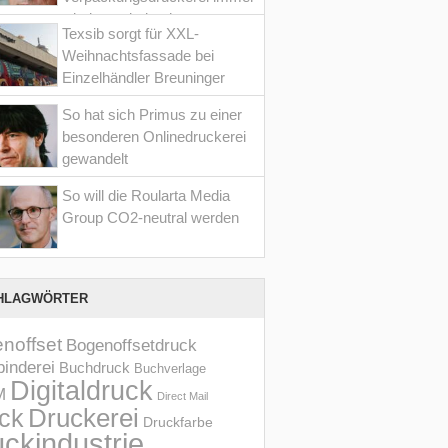
wieder optimiert hat
Texsib sorgt für XXL-
Weihnachtsfassade bei
Einzelhändler Breuninger
So hat sich Primus zu einer
besonderen Onlinedruckerei
gewandelt
So will die Roularta Media
Group CO2-neutral werden
HLAGWÖRTER
noffset
Bogenoffsetdruck
inderei
Buchdruck
Buchverlage
Digitaldruck
M
Direct Mail
Druckerei
ck
Druckfarbe
ckindustrie