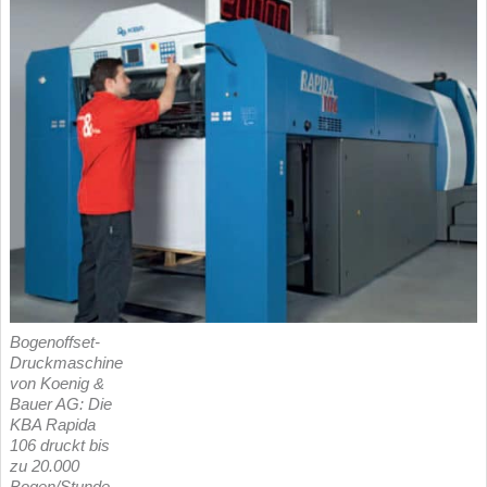
Bogenoffset-
Druckmaschine
von Koenig &
Bauer AG: Die
KBA Rapida
106 druckt bis
zu 20.000
Bogen/Stunde.