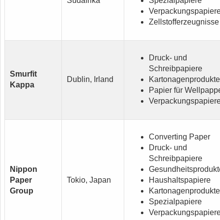
Südafrika
Spezialpapiere
Verpackungspapier
Zellstofferzeugnisse
Druck- und
Schreibpapiere
Smurfit
Dublin, Irland
Kartonagenprodukte
Kappa
Papier für Wellpapp
Verpackungspapier
Converting Paper
Druck- und
Schreibpapiere
Nippon
Gesundheitsprodukt
Paper
Tokio, Japan
Haushaltspapiere
Group
Kartonagenprodukte
Spezialpapiere
Verpackungspapier