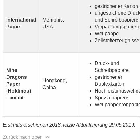
gestrichener Karton
ungestrichene Druck
International
Memphis,
und Schreibpapiere
Paper
USA
Verpackungspapier
Wellpappe
Zellstofferzeugnisse
Druck- und
Nine
Schreibpapiere
Dragons
gestrichener
Hongkong,
Paper
Duplexkarton
China
(Holdings)
Hochleistungswellp
Limited
Spezialpapiere
Wellpappenrohpapi
Erstmals erschienen 2018, letzte Aktualisierung 29.05.2019.
Zurück nach oben