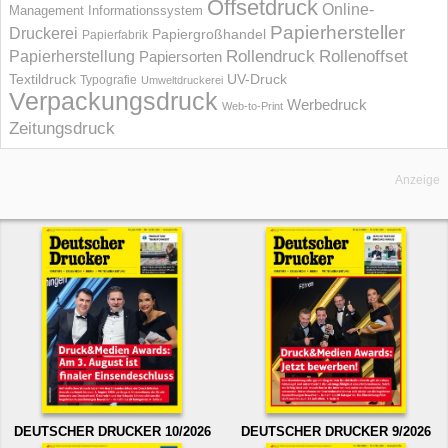
Offsetdruck
Online-
Management Informations­system
Papierhersteller
Druckerei
Papiergroßhandel
Papierfabrik
Rollendruck
Rollenoffset
Papierherstellung
Papiersorten
UV-Druck
Textildruck
Typografie
Umweltdruckerei
Verpackungsdruck
Werbedruck
Web-to-Print
Zeitungsdruck
Anzeige
DEUTSCHER DRUCKER 10/2026
DEUTSCHER DRUCKER 9/2026