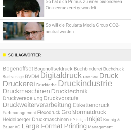
So hat sich Primus zu einer besonderen
Onlinedruckerei gewandelt
So will die Roularta Media Group CO2-
neutral werden
SCHLAGWÖRTER
Bogenoffset
Bogenoffsetdruck
Buchbinderei
Buchdruck
Digitaldruck
Druck
BVDM
Buchverlage
Direct Mail
Druckindustrie
Druckerei
Druckfarbe
Druckmaschinen
Drucktechnik
Druckvorstufe
Druckveredelung
Druckweiterverarbeitung
Etikettendruck
Großformatdruck
Flexodruck
Farbmanagement
Inkjet
Heidelberger Druckmaschinen
Koenig &
HP Indigo
Large Format Printing
Bauer AG
Management