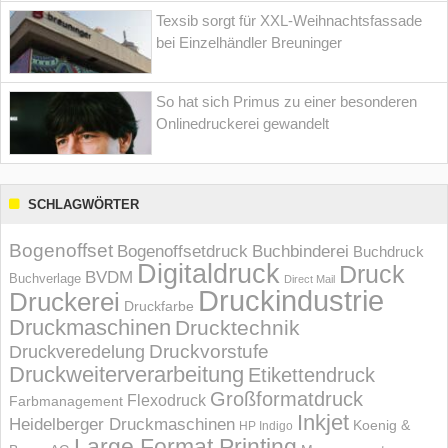
Texsib sorgt für XXL-Weihnachtsfassade
bei Einzelhändler Breuninger
So hat sich Primus zu einer besonderen
Onlinedruckerei gewandelt
SCHLAGWÖRTER
Bogenoffset
Bogenoffsetdruck
Buchbinderei
Buchdruck
Digitaldruck
Druck
BVDM
Buchverlage
Direct Mail
Druckindustrie
Druckerei
Druckfarbe
Druckmaschinen
Drucktechnik
Druckvorstufe
Druckveredelung
Druckweiterverarbeitung
Etikettendruck
Großformatdruck
Flexodruck
Farbmanagement
Inkjet
Heidelberger Druckmaschinen
Koenig &
HP Indigo
Large Format Printing