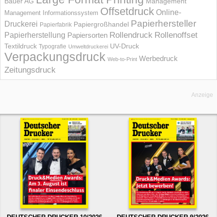
Bauer AG
Management
Offsetdruck
Online-
Management Informations­system
Papierhersteller
Druckerei
Papiergroßhandel
Papierfabrik
Rollendruck
Rollenoffset
Papierherstellung
Papiersorten
UV-Druck
Textildruck
Typografie
Umweltdruckerei
Verpackungsdruck
Werbedruck
Web-to-Print
Zeitungsdruck
Anzeige