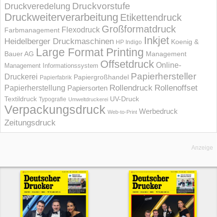
Druckvorstufe
Druckveredelung
Druckweiterverarbeitung
Etikettendruck
Großformatdruck
Flexodruck
Farbmanagement
Inkjet
Heidelberger Druckmaschinen
Koenig &
HP Indigo
Large Format Printing
Bauer AG
Management
Offsetdruck
Online-
Management Informations­system
Papierhersteller
Druckerei
Papiergroßhandel
Papierfabrik
Rollendruck
Rollenoffset
Papierherstellung
Papiersorten
UV-Druck
Textildruck
Typografie
Umweltdruckerei
Verpackungsdruck
Werbedruck
Web-to-Print
Zeitungsdruck
Anzeige