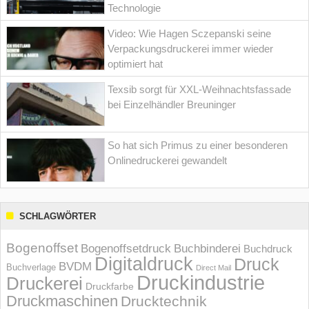
Technologie
Video: Wie Hagen Sczepanski seine
Verpackungsdruckerei immer wieder
optimiert hat
Texsib sorgt für XXL-Weihnachtsfassade
bei Einzelhändler Breuninger
So hat sich Primus zu einer besonderen
Onlinedruckerei gewandelt
SCHLAGWÖRTER
Bogenoffset
Bogenoffsetdruck
Buchbinderei
Buchdruck
Digitaldruck
Druck
BVDM
Buchverlage
Direct Mail
Druckindustrie
Druckerei
Druckfarbe
Druckmaschinen
Drucktechnik