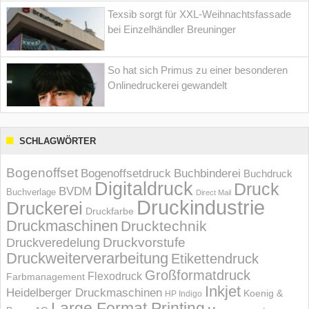
Texsib sorgt für XXL-Weihnachtsfassade
bei Einzelhändler Breuninger
So hat sich Primus zu einer besonderen
Onlinedruckerei gewandelt
SCHLAGWÖRTER
Bogenoffset
Bogenoffsetdruck
Buchbinderei
Buchdruck
Digitaldruck
Druck
BVDM
Buchverlage
Direct Mail
Druckindustrie
Druckerei
Druckfarbe
Druckmaschinen
Drucktechnik
Druckvorstufe
Druckveredelung
Druckweiterverarbeitung
Etikettendruck
Großformatdruck
Flexodruck
Farbmanagement
Inkjet
Heidelberger Druckmaschinen
Koenig &
HP Indigo
Large Format Printing