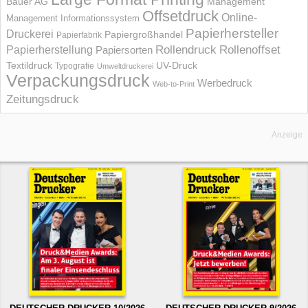
Bauer AG
Management
Offsetdruck
Online-
Management Informations­system
Papierhersteller
Druckerei
Papiergroßhandel
Papierfabrik
Rollendruck
Rollenoffset
Papierherstellung
Papiersorten
UV-Druck
Textildruck
Typografie
Umweltdruckerei
Verpackungsdruck
Werbedruck
Web-to-Print
Zeitungsdruck
Anzeige