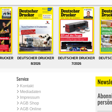
DRUCKER
DEUTSCHER DRUCKER
DEUTSCHER DRUCKER
DEUTSC
8/2026
7/2026
Service
Newsle
Kontakt
Mediadaten
Abonni
Impressum
persön
AGB Shop
AGB Online