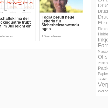
Dru
Druc
Druc
Fogra beruft neue
chäftsklima der
Leiterin für
Etik
ckindustrie trübt
Sicherheitsanwendu
h im Juli leicht ein
Flexo
ngen
Heid
iterlesen
Weiterlesen
Inkj
For
Manage
Offs
Papierf
Papi
Papier
Textil
Ver
Werbe