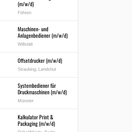
(m/w/d)
Föhren
Maschinen- und
Anlagenbediener (m/w/d)
Willstätt
Offsetdrucker (m/w/d)
Straubing, Landshut
Systembediener für
Druckmaschinen (m/w/d)
Münster
Kalkulator Print &
Packaging (m/w/d)