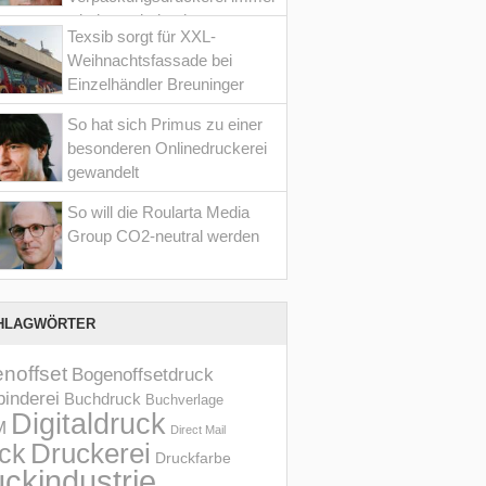
wieder optimiert hat
Texsib sorgt für XXL-
Weihnachtsfassade bei
Einzelhändler Breuninger
So hat sich Primus zu einer
besonderen Onlinedruckerei
gewandelt
So will die Roularta Media
Group CO2-neutral werden
HLAGWÖRTER
noffset
Bogenoffsetdruck
inderei
Buchdruck
Buchverlage
Digitaldruck
M
Direct Mail
Druckerei
ck
Druckfarbe
ckindustrie