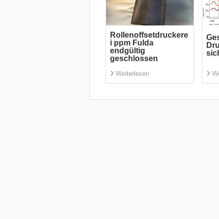
Rollenoffsetdruckere
Ges
i ppm Fulda
Dru
endgültig
sic
geschlossen
Weiterlesen
We