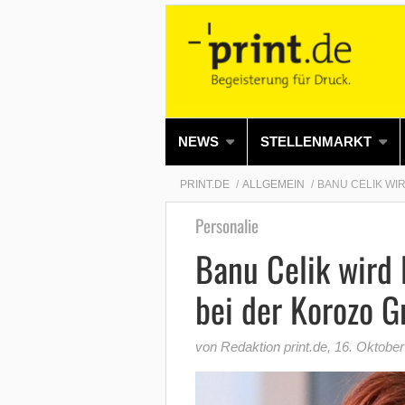
NEWS
STELLENMARKT
PRINT.DE
ALLGEMEIN
BANU CELIK WI
Personalie
Banu Celik wird 
bei der Korozo G
von Redaktion print.de
,
16. Oktober