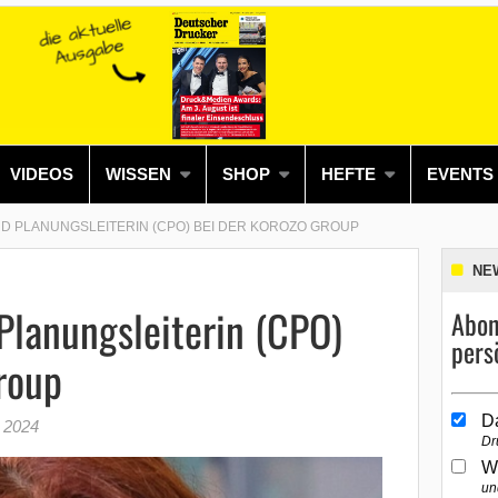
VIDEOS
WISSEN
SHOP
HEFTE
EVENTS
RD PLANUNGSLEITERIN (CPO) BEI DER KOROZO GROUP
NE
Planungsleiterin (CPO)
Abon
pers
roup
D
 2024
Dr
W
un