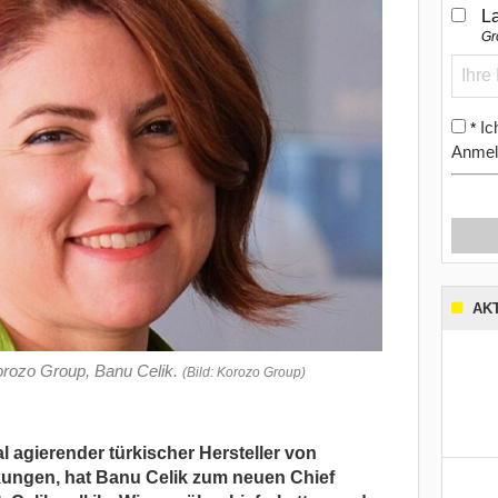
L
Gr
Ic
*
Anmel
AK
Korozo Group, Banu Celik.
(Bild: Korozo Group)
l agierender türkischer Hersteller von
kungen, hat Banu Celik zum neuen Chief