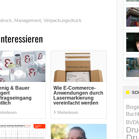
odruck
,
Management
,
Verpackungsdruck
interessieren
nig & Bauer
Wie E-Commerce-
igert
Anwendungen durch
SC
tragseingang
Lasermarkierung
tlich
vereinfacht werden
Boge
iterlesen
Weiterlesen
Buchb
BVD
Dru
Dru