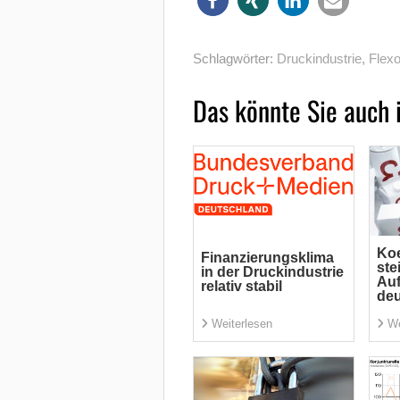
Schlagwörter:
Druckindustrie
,
Flex
Das könnte Sie auch 
Koe
Finanzierungsklima
ste
in der Druckindustrie
Auf
relativ stabil
deu
Weiterlesen
We