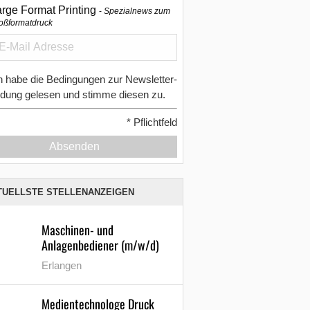
arge Format Printing
Spezialnews zum
oßformatdruck
h habe die Bedingungen zur Newsletter-
dung gelesen und stimme diesen zu.
*
Pflichtfeld
Absenden
TUELLSTE STELLENANZEIGEN
Maschinen- und
Anlagenbediener (m/w/d)
Erlangen
Medientechnologe Druck