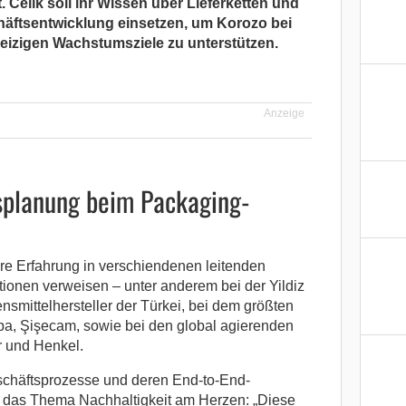
 Celik soll ihr Wissen über Lieferketten und
äftsentwicklung einsetzen, um Korozo bei
geizigen Wachstumsziele zu unterstützen.
Anzeige
splanung beim Packaging-
re Erfahrung in verschiendenen leitenden
onen verweisen – unter anderem bei der Yildiz
nsmittelhersteller der Türkei, bei dem größten
opa, Şişecam, sowie bei den global agierenden
r und Henkel.
schäftsprozesse und deren End-to-End-
ch das Thema Nachhaltigkeit am Herzen: „Diese