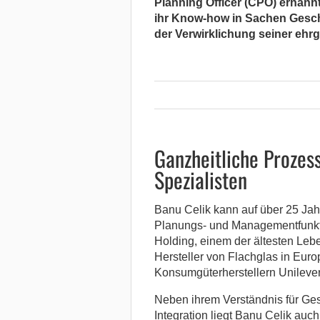
Planning Officer (CPO) ernannt.
ihr Know-how in Sachen Gesch
der Verwirklichung seiner ehr
Ganzheitliche Prozes
Spezialisten
Banu Celik kann auf über 25 Jah
Planungs- und Managementfunkti
Holding, einem der ältesten Lebe
Hersteller von Flachglas in Eur
Konsumgüterherstellern Unileve
Neben ihrem Verständnis für Ge
Integration liegt Banu Celik au