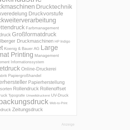
ckmaschinen
Drucktechnik
Druckvorstufe
kveredelung
kweiterverarbeitung
ettendruck
Farbmanagement
Großformatdruck
druck
elberger Druckmaschinen
HP Indigo
et
Large
Koenig & Bauer AG
mat Printing
Management
ment Informations­system
etdruck
Online-Druckerei
Papiergroßhandel
abrik
erhersteller
Papierherstellung
Rollendruck
Rollenoffset
sorten
UV-Druck
druck
Typografie
Umweltdruckerei
packungsdruck
Web-to-Print
Zeitungsdruck
druck
Anzeige