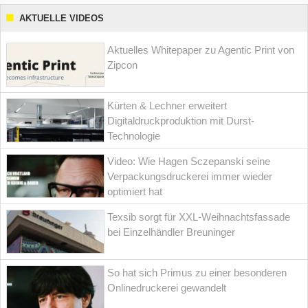
AKTUELLE VIDEOS
Aktuelles Whitepaper zu Agentic Print von
Zipcon
Kürten & Lechner erweitert
Digitaldruckproduktion mit Durst-
Technologie
Video: Wie Hagen Sczepanski seine
Verpackungsdruckerei immer wieder
optimiert hat
Texsib sorgt für XXL-Weihnachtsfassade
bei Einzelhändler Breuninger
So hat sich Primus zu einer besonderen
Onlinedruckerei gewandelt