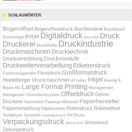
SCHLAGWÖRTER
Bogenoffset
Bogenoffsetdruck
Buchbinderei
Buchdruck
Digitaldruck
Druck
BVDM
Buchverlage
Direct Mail
Druckindustrie
Druckerei
Druckfarbe
Druckmaschinen
Drucktechnik
Druckvorstufe
Druckveredelung
Druckweiterverarbeitung
Etikettendruck
Großformatdruck
Flexodruck
Farbmanagement
Inkjet
Heidelberger Druckmaschinen
Koenig &
HP Indigo
Large Format Printing
Bauer AG
Management
Offsetdruck
Online-
Management Informations­system
Papierhersteller
Druckerei
Papiergroßhandel
Papierfabrik
Rollendruck
Rollenoffset
Papierherstellung
Papiersorten
UV-Druck
Textildruck
Typografie
Umweltdruckerei
Verpackungsdruck
Werbedruck
Web-to-Print
Zeitungsdruck