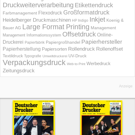
Druckweiterverarbeitung
Etikettendruck
Großformatdruck
Flexodruck
Farbmanagement
Inkjet
Heidelberger Druckmaschinen
Koenig &
HP Indigo
Large Format Printing
Bauer AG
Management
Offsetdruck
Online-
Management Informations­system
Papierhersteller
Druckerei
Papiergroßhandel
Papierfabrik
Rollendruck
Rollenoffset
Papierherstellung
Papiersorten
UV-Druck
Textildruck
Typografie
Umweltdruckerei
Verpackungsdruck
Werbedruck
Web-to-Print
Zeitungsdruck
Anzeige