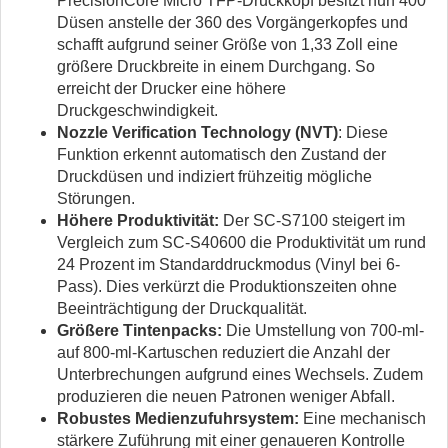
PrecisionCore Micro TFP-Druckkopf besitzt nun 400
Düsen anstelle der 360 des Vorgängerkopfes und
schafft aufgrund seiner Größe von 1,33 Zoll eine
größere Druckbreite in einem Durchgang. So
erreicht der Drucker eine höhere
Druckgeschwindigkeit.
Nozzle Verification Technology (NVT)
: Diese
Funktion erkennt automatisch den Zustand der
Druckdüsen und indiziert frühzeitig mögliche
Störungen.
Höhere Produktivität:
Der SC-S7100 steigert im
Vergleich zum SC-S40600 die Produktivität um rund
24 Prozent im Standarddruckmodus (Vinyl bei 6-
Pass). Dies verkürzt die Produktionszeiten ohne
Beeinträchtigung der Druckqualität.
Größere Tintenpacks:
Die Umstellung von 700-ml-
auf 800-ml-Kartuschen reduziert die Anzahl der
Unterbrechungen aufgrund eines Wechsels. Zudem
produzieren die neuen Patronen weniger Abfall.
Robustes Medienzufuhrsystem:
Eine mechanisch
stärkere Zuführung mit einer genaueren Kontrolle