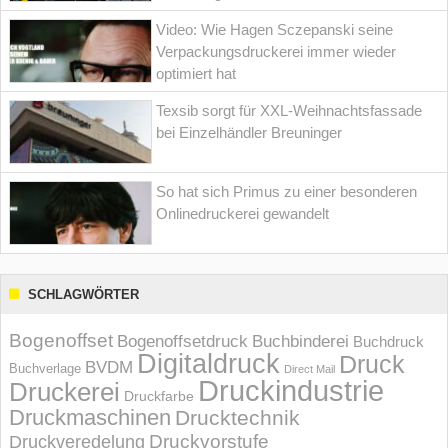
Video: Wie Hagen Sczepanski seine
Verpackungsdruckerei immer wieder
optimiert hat
Texsib sorgt für XXL-Weihnachtsfassade
bei Einzelhändler Breuninger
So hat sich Primus zu einer besonderen
Onlinedruckerei gewandelt
SCHLAGWÖRTER
Bogenoffset
Bogenoffsetdruck
Buchbinderei
Buchdruck
Digitaldruck
Druck
BVDM
Buchverlage
Direct Mail
Druckindustrie
Druckerei
Druckfarbe
Druckmaschinen
Drucktechnik
Druckvorstufe
Druckveredelung