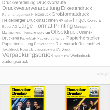
Druckvorstufe
Druckveredelung
Druckweiterverarbeitung
Etikettendruck
Großformatdruck
Flexodruck
Farbmanagement
Inkjet
Heidelberger Druckmaschinen
Koenig &
HP Indigo
Large Format Printing
Bauer AG
Management
Offsetdruck
Online-
Management Informations­system
Papierhersteller
Druckerei
Papiergroßhandel
Papierfabrik
Rollendruck
Rollenoffset
Papierherstellung
Papiersorten
UV-Druck
Textildruck
Typografie
Umweltdruckerei
Verpackungsdruck
Werbedruck
Web-to-Print
Zeitungsdruck
Anzeige