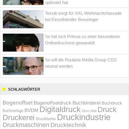
optimiert hat
Texsib sorgt für XXL-Weihnachtsfassade
bei Einzelhändler Breuninger
So hat sich Primus zu einer besonderen
Onlinedruckerei gewandelt
So will die Roularta Media Group CO2-
neutral werden
SCHLAGWÖRTER
Bogenoffset
Bogenoffsetdruck
Buchbinderei
Buchdruck
Digitaldruck
Druck
BVDM
Buchverlage
Direct Mail
Druckindustrie
Druckerei
Druckfarbe
Druckmaschinen
Drucktechnik