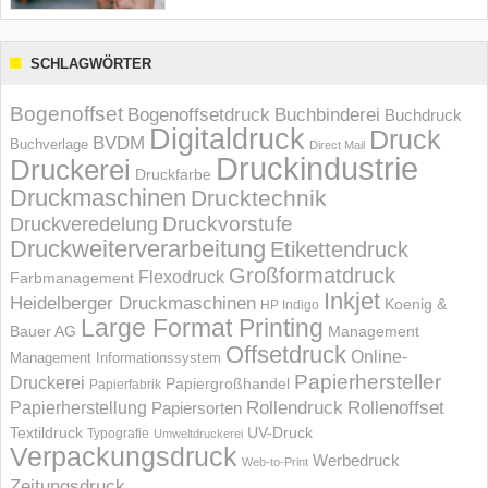
SCHLAGWÖRTER
Bogenoffset
Bogenoffsetdruck
Buchbinderei
Buchdruck
Digitaldruck
Druck
BVDM
Buchverlage
Direct Mail
Druckindustrie
Druckerei
Druckfarbe
Druckmaschinen
Drucktechnik
Druckvorstufe
Druckveredelung
Druckweiterverarbeitung
Etikettendruck
Großformatdruck
Flexodruck
Farbmanagement
Inkjet
Heidelberger Druckmaschinen
Koenig &
HP Indigo
Large Format Printing
Bauer AG
Management
Offsetdruck
Online-
Management Informations­system
Papierhersteller
Druckerei
Papiergroßhandel
Papierfabrik
Rollendruck
Rollenoffset
Papierherstellung
Papiersorten
UV-Druck
Textildruck
Typografie
Umweltdruckerei
Verpackungsdruck
Werbedruck
Web-to-Print
Zeitungsdruck