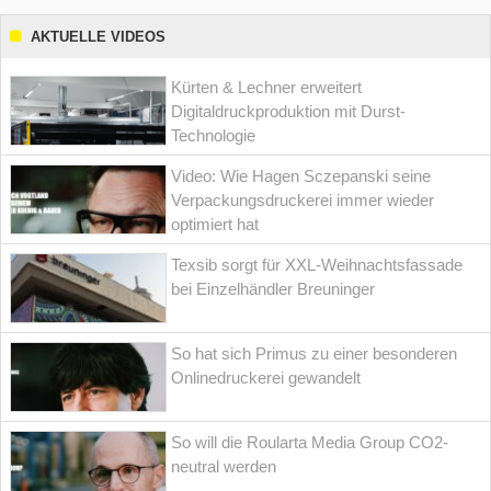
AKTUELLE VIDEOS
Kürten & Lechner erweitert
Digitaldruckproduktion mit Durst-
Technologie
Video: Wie Hagen Sczepanski seine
Verpackungsdruckerei immer wieder
optimiert hat
Texsib sorgt für XXL-Weihnachtsfassade
bei Einzelhändler Breuninger
So hat sich Primus zu einer besonderen
Onlinedruckerei gewandelt
So will die Roularta Media Group CO2-
neutral werden