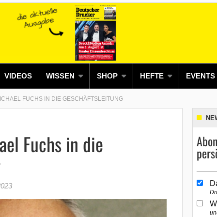
VIDEOS
WISSEN
SHOP
HEFTE
EVENTS
ICHAEL FUCHS IN DIE GESCHÄFTSLEITUNG
NE
ael Fuchs in die
Abon
pers
g
D
2023
Dr
W
un