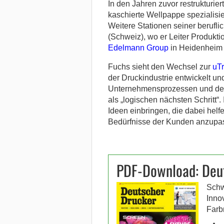
In den Jahren zuvor restrukturier
kaschierte Wellpappe spezialisi
Weitere Stationen seiner berufli
(Schweiz), wo er Leiter Produkt
Edelmann Group
in Heidenheim 
Fuchs sieht den Wechsel zur
uT
der Druckindustrie entwickelt un
Unternehmensprozessen und der Pr
als „logischen nächsten Schritt“
Ideen einbringen, die dabei helf
Bedürfnisse der Kunden anzupa
PDF-Download: Deu
Schw
Inno
Farb