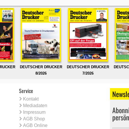
DRUCKER
DEUTSCHER DRUCKER
DEUTSCHER DRUCKER
DEUTSC
8/2026
7/2026
Service
Newsle
Kontakt
Mediadaten
Abonni
Impressum
persön
AGB Shop
AGB Online