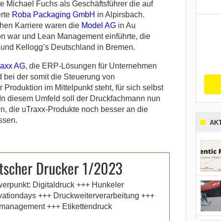
te Michael Fuchs als Geschäftsführer die auf
erte
Roba Packaging GmbH
in Alpirsbach.
chen Karriere waren die
Model AG
in Au
ion war und Lean Management einführte, die
und Kellogg’s Deutschland in Bremen.
raxx AG
, die ERP-Lösungen für Unternehmen
d bei der somit die Steuerung von
oduktion im Mittelpunkt steht, für sich selbst
. In diesem Umfeld soll der Druckfachmann nun
en, die uTraxx-Produkte noch besser an die
ssen.
AK
tscher Drucker 1/2023
erpunkt: Digitaldruck +++ Hunkeler
vationdays +++ Druckweiterverarbeitung +++
management +++ Etikettendruck