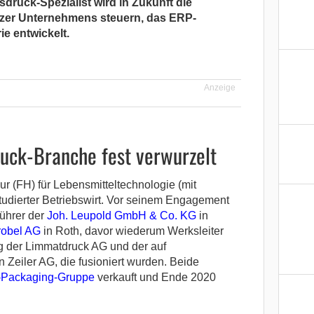
druck-Spezialist wird in Zukunft die
zer Unternehmens steuern, das ERP-
e entwickelt.
Anzeige
uck-Branche fest verwurzelt
r (FH) für Lebensmitteltechnologie (mit
udierter Betriebswirt. Vor seinem Engagement
ührer der
Joh. Leupold GmbH & Co. KG
in
robel AG
in Roth, davor wiederum Werksleiter
ng der Limmatdruck AG und der auf
 Zeiler AG, die fusioniert wurden. Beide
Packaging-Gruppe
verkauft und Ende 2020