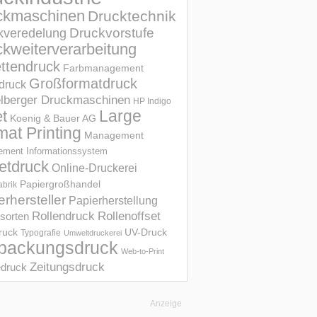
ckmaschinen
Drucktechnik
Druckvorstufe
kveredelung
kweiterverarbeitung
ettendruck
Farbmanagement
Großformatdruck
druck
elberger Druckmaschinen
HP Indigo
et
Large
Koenig & Bauer AG
mat Printing
Management
ment Informations­system
etdruck
Online-Druckerei
Papiergroßhandel
abrik
erhersteller
Papierherstellung
Rollendruck
Rollenoffset
sorten
UV-Druck
druck
Typografie
Umweltdruckerei
packungsdruck
Web-to-Print
Zeitungsdruck
druck
Anzeige