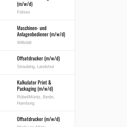
(m/w/d)
Föhren
Maschinen- und
Anlagenbediener (m/w/d)
Willstätt
Offsetdrucker (m/w/d)
Straubing, Landshut
Kalkulator Print &
Packaging (m/w/d)
Röbel/Müritz, Berlin,
Hamburg
Offsetdrucker (m/w/d)