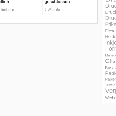
tlich
geschlossen
Dru
iterlesen
Weiterlesen
Druc
Druc
Etik
Flexo
Heid
Inkj
For
Manage
Offs
Papierf
Papi
Papier
Textil
Ver
Werbe