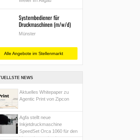
Weiler im Allgäu
Systembediener für
Druckmaschinen (m/w/d)
Münster
Alle Angebote im Stellenmarkt
TUELLSTE NEWS
Aktuelles Whitepaper zu
Agentic Print von Zipcon
Agfa stellt neue
Inkjetdruckmaschine
SpeedSet Orca 1060 für den
Verpackungsdruck vor