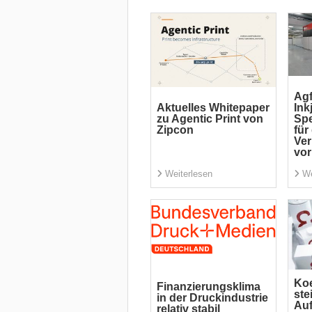
Agf
Aktuelles Whitepaper
Ink
zu Agentic Print von
Spe
Zipcon
für
Ve
vor
Weiterlesen
We
Koe
Finanzierungsklima
ste
in der Druckindustrie
Auf
relativ stabil