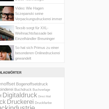
Video: Wie Hagen
Sczepanski seine
Verpackungsdruckerei immer
wieder optimiert hat
Texsib sorgt für XXL-
Weihnachtsfassade bei
Einzelhändler Breuninger
So hat sich Primus zu einer
besonderen Onlinedruckerei
gewandelt
HLAGWÖRTER
noffset
Bogenoffsetdruck
inderei
Buchdruck
Buchverlage
Digitaldruck
M
Direct Mail
Druckerei
ck
Druckfarbe
ckindustrie