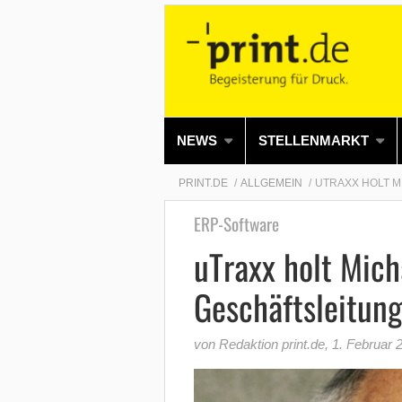
NEWS
STELLENMARKT
PRINT.DE
ALLGEMEIN
UTRAXX HOLT M
ERP-Software
uTraxx holt Mich
Geschäftsleitun
von Redaktion print.de
,
1. Februar 