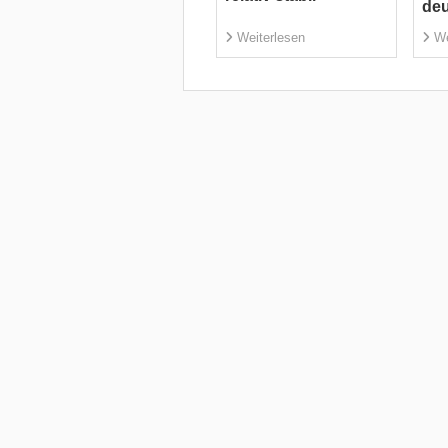
deu
Weiterlesen
We