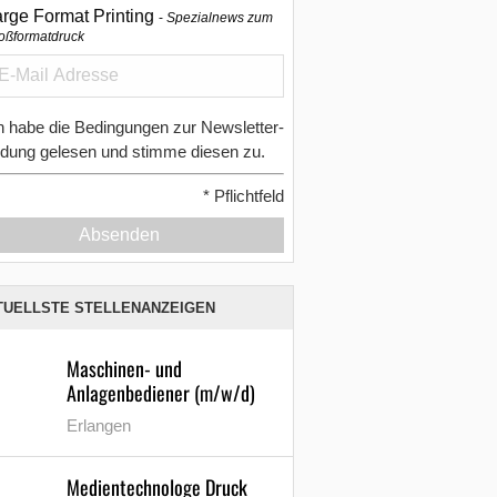
arge Format Printing
Spezialnews zum
oßformatdruck
h habe die Bedingungen zur Newsletter-
dung gelesen und stimme diesen zu.
*
Pflichtfeld
Absenden
TUELLSTE STELLENANZEIGEN
Maschinen- und
Anlagenbediener (m/w/d)
Erlangen
Medientechnologe Druck