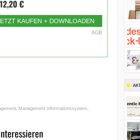
12,20 €
JETZT KAUFEN + DOWNLOADEN
AGB
AK
gement
,
Management Informations­system
,
interessieren