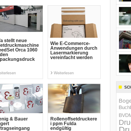
a stellt neue
Wie E-Commerce-
jetdruckmaschine
Anwendungen durch
edSet Orca 1060
Lasermarkierung
 den
vereinfacht werden
rpackungsdruck
iterlesen
Weiterlesen
SC
Boge
Buchb
BVD
nig & Bauer
Rollenoffsetdruckere
Dru
igert
i ppm Fulda
Dru
tragseingang
endgültig