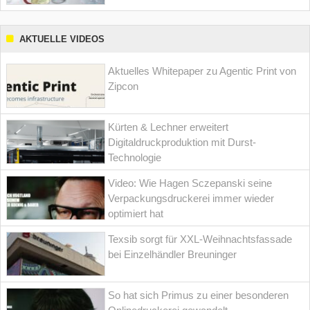
AKTUELLE VIDEOS
Aktuelles Whitepaper zu Agentic Print von
Zipcon
Kürten & Lechner erweitert
Digitaldruckproduktion mit Durst-
Technologie
Video: Wie Hagen Sczepanski seine
Verpackungsdruckerei immer wieder
optimiert hat
Texsib sorgt für XXL-Weihnachtsfassade
bei Einzelhändler Breuninger
So hat sich Primus zu einer besonderen