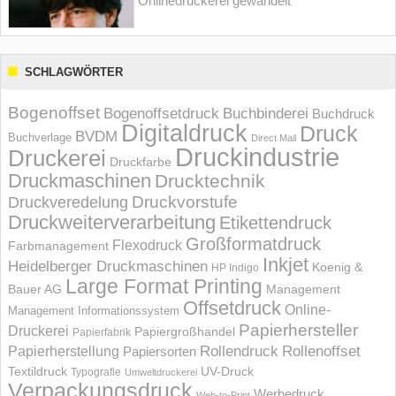
Onlinedruckerei gewandelt
SCHLAGWÖRTER
Bogenoffset
Bogenoffsetdruck
Buchbinderei
Buchdruck
Digitaldruck
Druck
BVDM
Buchverlage
Direct Mail
Druckindustrie
Druckerei
Druckfarbe
Druckmaschinen
Drucktechnik
Druckvorstufe
Druckveredelung
Druckweiterverarbeitung
Etikettendruck
Großformatdruck
Flexodruck
Farbmanagement
Inkjet
Heidelberger Druckmaschinen
Koenig &
HP Indigo
Large Format Printing
Bauer AG
Management
Offsetdruck
Online-
Management Informations­system
Papierhersteller
Druckerei
Papiergroßhandel
Papierfabrik
Rollendruck
Rollenoffset
Papierherstellung
Papiersorten
UV-Druck
Textildruck
Typografie
Umweltdruckerei
Verpackungsdruck
Werbedruck
Web-to-Print