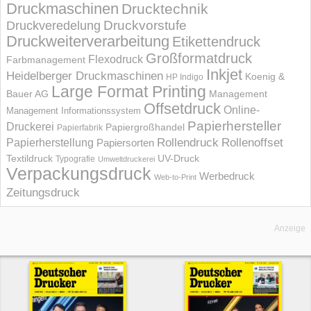
Druckmaschinen
Drucktechnik
Druckvorstufe
Druckveredelung
Druckweiterverarbeitung
Etikettendruck
Großformatdruck
Flexodruck
Farbmanagement
Inkjet
Heidelberger Druckmaschinen
Koenig &
HP Indigo
Large Format Printing
Bauer AG
Management
Offsetdruck
Online-
Management Informations­system
Papierhersteller
Druckerei
Papiergroßhandel
Papierfabrik
Rollendruck
Rollenoffset
Papierherstellung
Papiersorten
UV-Druck
Textildruck
Typografie
Umweltdruckerei
Verpackungsdruck
Werbedruck
Web-to-Print
Zeitungsdruck
Anzeige