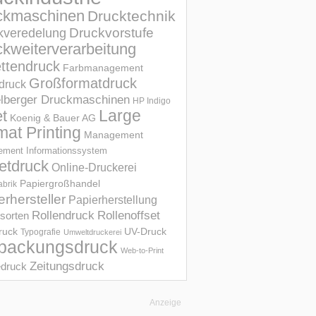
ckmaschinen
Drucktechnik
Druckvorstufe
kveredelung
kweiterverarbeitung
ettendruck
Farbmanagement
Großformatdruck
druck
elberger Druckmaschinen
HP Indigo
et
Large
Koenig & Bauer AG
mat Printing
Management
ment Informations­system
etdruck
Online-Druckerei
Papiergroßhandel
abrik
erhersteller
Papierherstellung
Rollendruck
Rollenoffset
sorten
UV-Druck
druck
Typografie
Umweltdruckerei
packungsdruck
Web-to-Print
Zeitungsdruck
druck
Anzeige