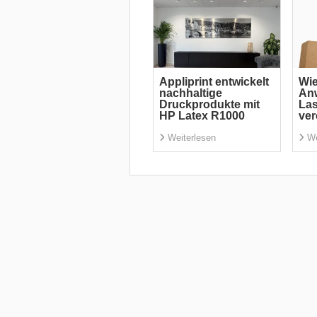
Appliprint entwickelt
Wi
nachhaltige
An
Druckprodukte mit
La
HP Latex R1000
ver
Weiterlesen
We