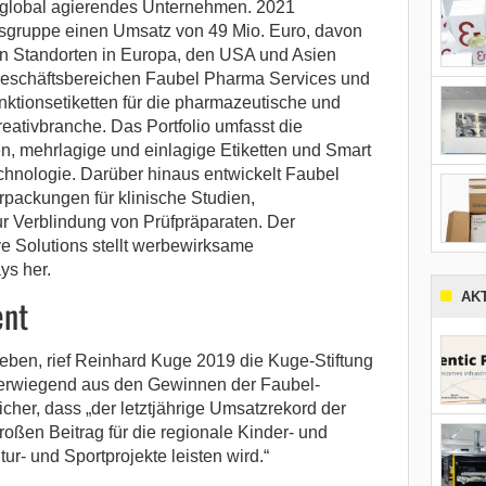
n global agierendes Unternehmen. 2021
nsgruppe einen Umsatz von 49 Mio. Euro, davon
en Standorten in Europa, den USA und Asien
 Geschäftsbereichen Faubel Pharma Services und
nktionsetiketten für die pharmazeutische und
eativbranche. Das Portfolio umfasst die
en, mehrlagige und einlagige Etiketten und Smart
hnologie. Darüber hinaus entwickelt Faubel
rpackungen für klinische Studien,
ur Verblindung von Prüfpräparaten. Der
e Solutions stellt werbewirksame
s her.
AK
ent
ben, rief Reinhard Kuge 2019 die Kuge-Stiftung
überwiegend aus den Gewinnen der Faubel-
icher, dass „der letztjährige Umsatzrekord der
oßen Beitrag für die regionale Kinder- und
tur- und Sportprojekte leisten wird.“