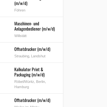
(m/w/d)
Föhren
Maschinen- und
Anlagenbediener (m/w/d)
Willstätt
Offsetdrucker (m/w/d)
Straubing, Landshut
Kalkulator Print &
Packaging (m/w/d)
Röbel/Müritz, Berlin,
Hamburg
Offsetdrucker (m/w/d)