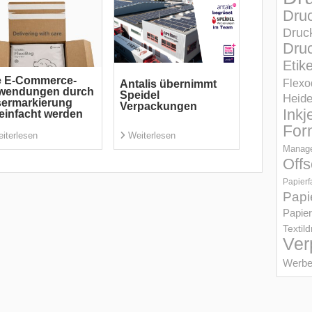
Dru
Druc
Druc
Etik
e E-Commerce-
Flexo
Antalis übernimmt
wendungen durch
Speidel
Heid
sermarkierung
Verpackungen
Inkj
einfacht werden
For
iterlesen
Weiterlesen
Manage
Offs
Papierf
Papi
Papier
Textil
Ver
Werbe