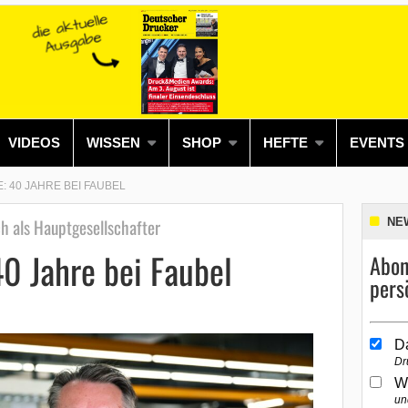
VIDEOS
WISSEN
SHOP
HEFTE
EVENTS
 40 JAHRE BEI FAUBEL
ch als Hauptgesellschafter
NE
0 Jahre bei Faubel
Abon
pers
D
Dr
W
un