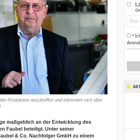
L
Gr
Ic
*
Anmel
AK
der Produktion anzutreffen und informiert sich über
)
uge maßgeblich an der Entwicklung des
 Faubel beteiligt. Unter seiner
Faubel & Co. Nachfolger GmbH zu einem