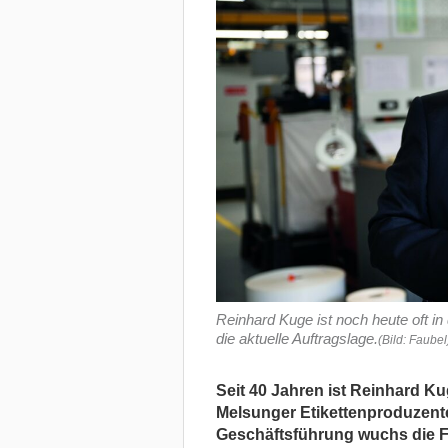
Reinhard Kuge ist noch heute oft in 
die aktuelle Auftragslage.
(Bild: Faubel
Seit 40 Jahren ist Reinhard K
Melsunger Etikettenproduzenten
Geschäftsführung wuchs die 