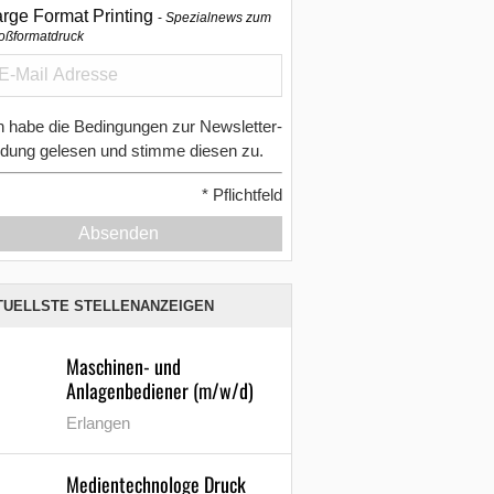
arge Format Printing
Spezialnews zum
oßformatdruck
h habe die Bedingungen zur Newsletter-
dung gelesen und stimme diesen zu.
*
Pflichtfeld
Absenden
TUELLSTE STELLENANZEIGEN
Maschinen- und
Anlagenbediener (m/w/d)
Erlangen
Medientechnologe Druck