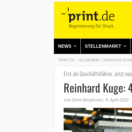
NEWS
STELLENMARKT
PRINT.DE
ALLGEMEIN
REINHARD KUGE:
Erst als Geschäftsführer, jetzt no
Reinhard Kuge: 4
von Gerd Bergmann
,
4. April 2022