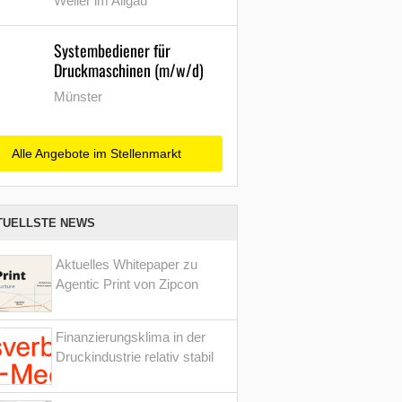
Weiler im Allgäu
Systembediener für
Druckmaschinen (m/w/d)
Münster
Alle Angebote im Stellenmarkt
TUELLSTE NEWS
Aktuelles Whitepaper zu
Agentic Print von Zipcon
Finanzierungsklima in der
Druckindustrie relativ stabil