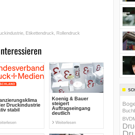
uckindustrie
,
Etikettendruck
,
Rollendruck
interessieren
SC
Koenig & Bauer
anzierungsklima
Boge
steigert
der Druckindustrie
Auftragseingang
ativ stabil
Buchb
deutlich
BVD
iterlesen
Weiterlesen
Dru
Dru