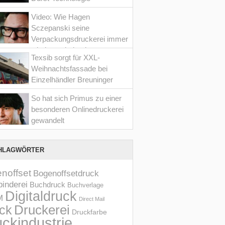
Video: Wie Hagen
Sczepanski seine
Verpackungsdruckerei immer
wieder optimiert hat
Texsib sorgt für XXL-
Weihnachtsfassade bei
Einzelhändler Breuninger
So hat sich Primus zu einer
besonderen Onlinedruckerei
gewandelt
HLAGWÖRTER
noffset
Bogenoffsetdruck
inderei
Buchdruck
Buchverlage
Digitaldruck
M
Direct Mail
Druckerei
ck
Druckfarbe
ckindustrie