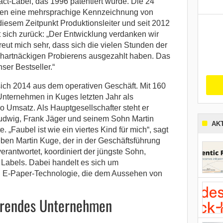
t-Label, das 1996 patentiert wurde. Die 24
hten eine mehrsprachige Kennzeichnung von
diesem Zeitpunkt Produktionsleiter und seit 2012
t sich zurück: „Der Entwicklung verdanken wir
freut mich sehr, dass sich die vielen Stunden der
 hartnäckigen Probierens ausgezahlt haben. Das
ser Bestseller.“
ich 2014 aus dem operativen Geschäft. Mit 160
 Unternehmen in Kuges letzten Jahr als
o Umsatz. Als Hauptgesellschafter steht er
Ludwig, Frank Jäger und seinem Sohn Martin
AK
. „Faubel ist wie ein viertes Kind für mich“, sagt
ben Martin Kuge, der in der Geschäftsführung
rantwortet, koordiniert der jüngste Sohn,
Labels. Dabei handelt es sich um
 E-Paper-Technologie, die dem Aussehen von
ierendes Unternehmen