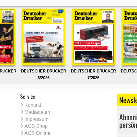
DRUCKER
DEUTSCHER DRUCKER
DEUTSCHER DRUCKER
DEUTSC
8/2026
7/2026
Service
Newsle
Kontakt
Mediadaten
Abonni
Impressum
persön
AGB Shop
AGB Online