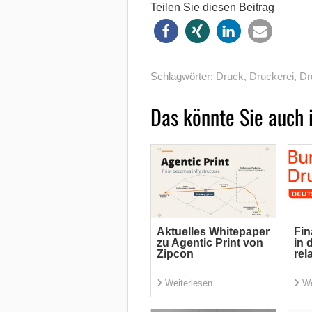
Teilen Sie diesen Beitrag
Schlagwörter:
Druck
,
Druckerei
,
Dr
Das könnte Sie auch 
Aktuelles Whitepaper
Fin
zu Agentic Print von
in 
Zipcon
rel
Weiterlesen
We