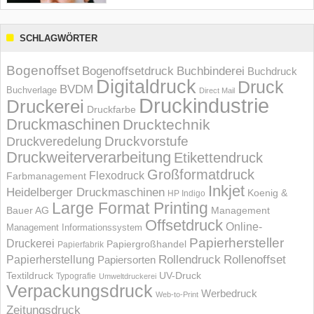
SCHLAGWÖRTER
Bogenoffset
Bogenoffsetdruck
Buchbinderei
Buchdruck
Digitaldruck
Druck
BVDM
Buchverlage
Direct Mail
Druckindustrie
Druckerei
Druckfarbe
Druckmaschinen
Drucktechnik
Druckvorstufe
Druckveredelung
Druckweiterverarbeitung
Etikettendruck
Großformatdruck
Flexodruck
Farbmanagement
Inkjet
Heidelberger Druckmaschinen
Koenig &
HP Indigo
Large Format Printing
Bauer AG
Management
Offsetdruck
Online-
Management Informations­system
Papierhersteller
Druckerei
Papiergroßhandel
Papierfabrik
Rollendruck
Rollenoffset
Papierherstellung
Papiersorten
UV-Druck
Textildruck
Typografie
Umweltdruckerei
Verpackungsdruck
Werbedruck
Web-to-Print
Zeitungsdruck