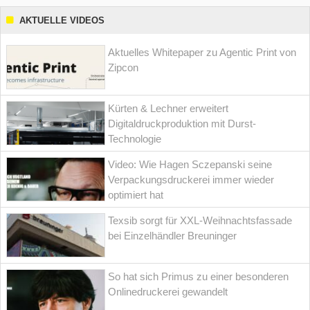
AKTUELLE VIDEOS
Aktuelles Whitepaper zu Agentic Print von
Zipcon
Kürten & Lechner erweitert
Digitaldruckproduktion mit Durst-
Technologie
Video: Wie Hagen Sczepanski seine
Verpackungsdruckerei immer wieder
optimiert hat
Texsib sorgt für XXL-Weihnachtsfassade
bei Einzelhändler Breuninger
So hat sich Primus zu einer besonderen
Onlinedruckerei gewandelt