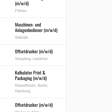
(m/w/d)
Föhren
Maschinen- und
Anlagenbediener (m/w/d)
Willstätt
Offsetdrucker (m/w/d)
Straubing, Landshut
Kalkulator Print &
Packaging (m/w/d)
Röbel/Müritz, Berlin,
Hamburg
Offsetdrucker (m/w/d)