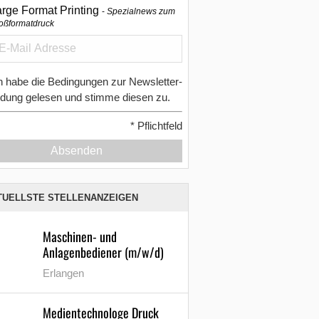
arge Format Printing
Spezialnews zum
oßformatdruck
h habe die Bedingungen zur Newsletter-
dung gelesen und stimme diesen zu.
*
Pflichtfeld
Absenden
TUELLSTE STELLENANZEIGEN
Maschinen- und
Anlagenbediener (m/w/d)
Erlangen
Medientechnologe Druck