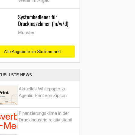
Weiler im Allgäu
Systembediener für
Druckmaschinen (m/w/d)
Münster
Alle Angebote im Stellenmarkt
TUELLSTE NEWS
Aktuelles Whitepaper zu
Agentic Print von Zipcon
Finanzierungsklima in der
Druckindustrie relativ stabil