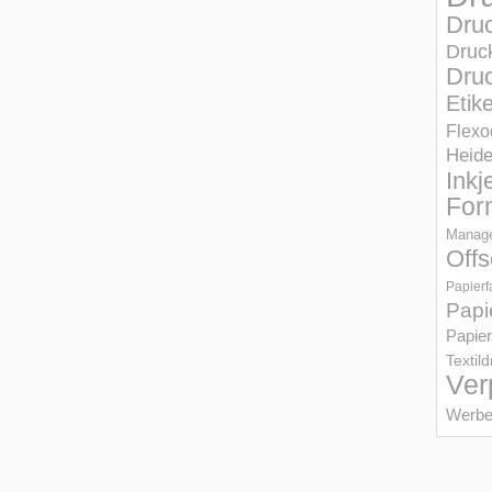
Dru
Druc
Druc
Etik
Flexo
Heid
Inkj
For
Manage
Offs
Papierf
Papi
Papier
Textil
Ver
Werbe