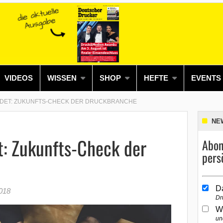
VIDEOS
WISSEN
SHOP
HEFTE
EVENTS
DET: ZUKUNFTS-CHECK DER DRUCKBRANCHE
NE
: Zukunfts-Check der
Abon
pers
D
018
Dr
W
un