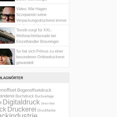
Video: Wie Hagen
Sczepanski seine
Verpackungsdruckerei immer
wieder optimiert hat
Texsib sorgt für XXL-
Weihnachtsfassade bei
Einzelhändler Breuninger
So hat sich Primus zu einer
besonderen Onlinedruckerei
gewandelt
HLAGWÖRTER
noffset
Bogenoffsetdruck
inderei
Buchdruck
Buchverlage
Digitaldruck
M
Direct Mail
Druckerei
ck
Druckfarbe
ckindustrie