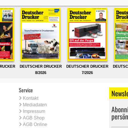
DRUCKER
DEUTSCHER DRUCKER
DEUTSCHER DRUCKER
DEUTSC
8/2026
7/2026
Service
Newsle
Kontakt
Mediadaten
Abonni
Impressum
persön
AGB Shop
AGB Online