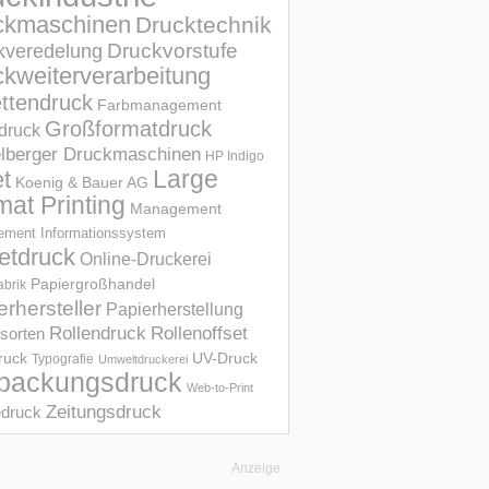
ckmaschinen
Drucktechnik
Druckvorstufe
kveredelung
kweiterverarbeitung
ettendruck
Farbmanagement
Großformatdruck
druck
elberger Druckmaschinen
HP Indigo
et
Large
Koenig & Bauer AG
mat Printing
Management
ment Informations­system
etdruck
Online-Druckerei
Papiergroßhandel
abrik
erhersteller
Papierherstellung
Rollendruck
Rollenoffset
sorten
UV-Druck
druck
Typografie
Umweltdruckerei
packungsdruck
Web-to-Print
Zeitungsdruck
druck
Anzeige