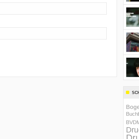
SC
Boge
Buchb
BVD
Dru
Dru