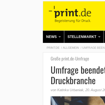
NEWS
STELLENMARKT
PRINT.DE
ALLGEMEIN
UMFRAGE BEEN
Große print.de-Umfrage
Umfrage beendet
Druckbranche
von Katinka Urbaniak
,
20. August 2